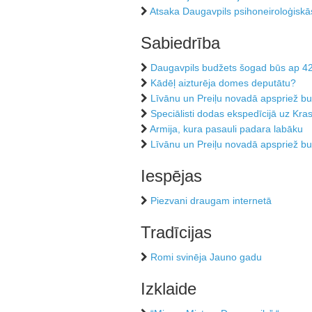
Atsaka Daugavpils psihoneiroloģiskās
Sabiedrība
Daugavpils budžets šogad būs ap 42 
Kādēļ aizturēja domes deputātu?
Līvānu un Preiļu novadā apspriež b
Speciālisti dodas ekspedīcijā uz Kr
Armija, kura pasauli padara labāku
Līvānu un Preiļu novadā apspriež b
Iespējas
Piezvani draugam internetā
Tradīcijas
Romi svinēja Jauno gadu
Izklaide