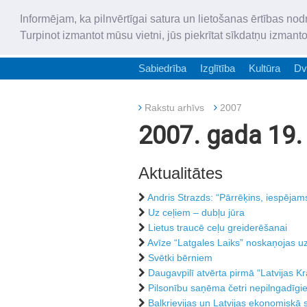
Informējam, ka pilnvērtīgai satura un lietošanas ērtības nod
Turpinot izmantot mūsu vietni, jūs piekrītat sīkdatņu izmant
Sabiedrība
Izglītība
Kultūra
Dv
Rakstu arhīvs
2007
2007. gada 19. 
Aktualitātes
Andris Strazds: “Pārrēķins, iespējams
Uz ceļiem – dubļu jūra
Lietus traucē ceļu greiderēšanai
Avīze “Latgales Laiks” noskaņojas u
Svētki bērniem
Daugavpilī atvērta pirmā “Latvijas 
Pilsonību saņēma četri nepilngadīgi
Balkrievijas un Latvijas ekonomiskā 