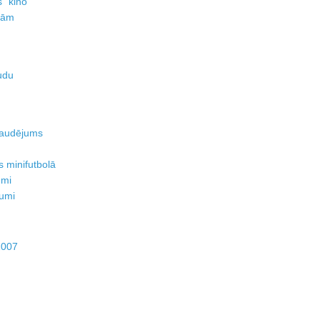
” kino
īņām
udu
 zaudējums
 minifutbolā
umi
kumi
2007