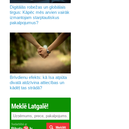
Digitālās robežas un globālais
tirgus: Kāpēc mēs arvien vairāk
izmantojam starptautiskus
pakalpojumus?
Brīvdienu efekts: kā īsa atpūta
divatā atdzīvina attiecības un
kādēļ tas strādā?