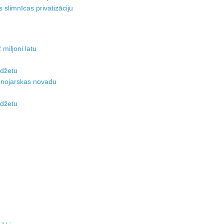
 slimnīcas privatizāciju
miljoni latu
udžetu
asnojarskas novadu
udžetu