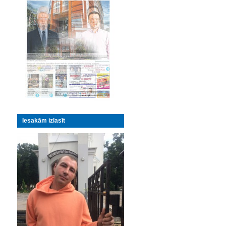
Iesakām izlasīt