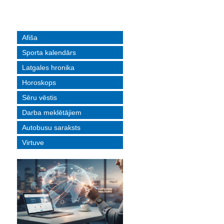
Afiša
Sporta kalendārs
Latgales hronika
Horoskops
Sēru vēstis
Darba meklētājiem
Autobusu saraksts
Virtuve