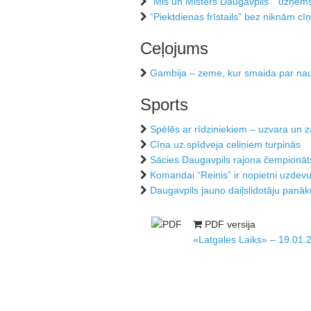
“Mis un Misters Daugavpils” “uzņems
“Piektdienas frīstails” bez niknām c
Ceļojums
Gambija – zeme, kur smaida par na
Sports
Spēlēs ar rīdziniekiem – uzvara un
Cīņa uz spīdveja celiņiem turpinās
Sācies Daugavpils rajona čempionāts
Komandai “Reinis” ir nopietni uzdev
Daugavpils jauno daiļslidotāju panā
PDF versija
«Latgales Laiks» – 19.01.