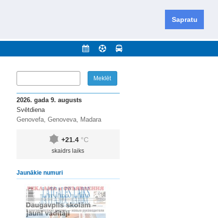
iešu un krievu valodās visā Dienvidlatgalē un Sēlijā,
daugavas novadu un apkārtējos novadus un pilsētas.
Sapratu
nājumi
Arhīvs
Kontakti
2026. gada 9. augusts
Svētdiena
Genovefa, Genoveva, Madara
+21.4
°C
skaidrs laiks
Jaunākie numuri