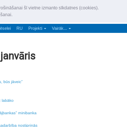
„Latgales Laiks” iznāk latv
rošināšanai šī vietne izmanto sīkdatnes (cookies).
„Latgales Laiks” latviešu valodā aptver Daugavpils valstspilsētu, Augš
ošanai.
e-abonēšana
Abonēšana
Reklāma
Sludi
ēselei
RU
Projekti
Vairāk...
janvāris
, būs jāveic”
z labāko
Krājbankas” minibanka
e
sadarbība nostiprinās