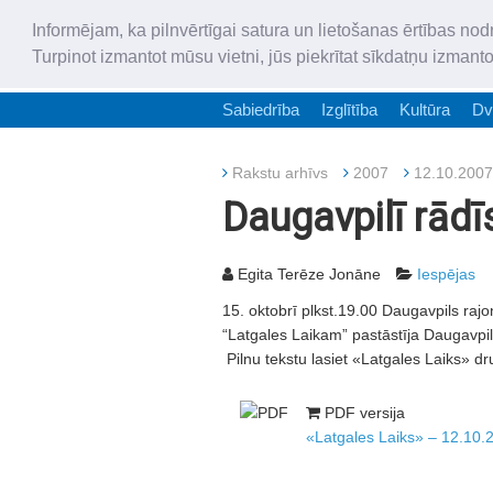
Informējam, ka pilnvērtīgai satura un lietošanas ērtības nod
Turpinot izmantot mūsu vietni, jūs piekrītat sīkdatņu izmant
Sabiedrība
Izglītība
Kultūra
Dv
Rakstu arhīvs
2007
12.10.2007
Daugavpilī rād
Egita Terēze Jonāne
Iespējas
15. oktobrī plkst.19.00 Daugavpils ra
“Latgales Laikam” pastāstīja Daugavpi
Pilnu tekstu lasiet «Latgales Laiks» dr
PDF versija
«Latgales Laiks» – 12.10.