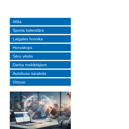
Afiša
Sporta kalendārs
Latgales hronika
Horoskops
Sēru vēstis
Darba meklētājiem
Autobusu saraksts
Virtuve