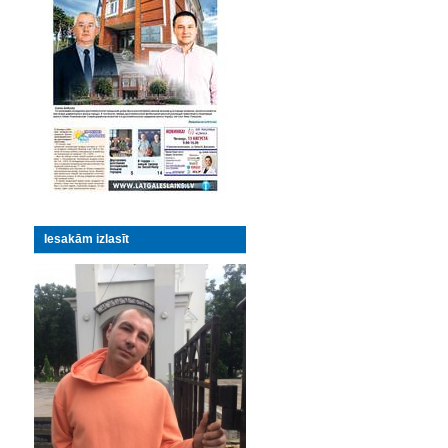
Iesakām izlasīt