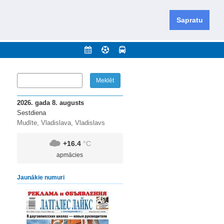
iešu un krievu valodās visā Dienvidlatgalē un Sēlijā,
daugavas novadu un apkārtējos novadus un pilsētas.
Sapratu
nājumi
Arhīvs
Kontakti
2026. gada 8. augusts
Sestdiena
Mudīte, Vladislava, Vladislavs
+16.4
°C
apmācies
Jaunākie numuri