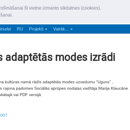
„Latgales Laiks” iznāk latv
rošināšanai šī vietne izmanto sīkdatnes (cookies).
„Latgales Laiks” latviešu valodā aptver Daugavpils valstspilsētu, Augš
ošanai.
e-abonēšana
Abonēšana
Reklāma
Sludi
ēselei
RU
Projekti
Vairāk...
īs adaptētās modes izrādi
jona kultūras namā rādīs adaptētās modes uzvedumu “Uguns” ,
ls rajona padomes Sociālās aprūpes nodaļas vadītāja Marija Klaucāne.
ukātajā vai PDF versijā.
2007