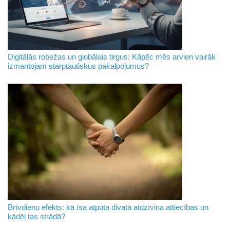
Digitālās robežas un globālais tirgus: Kāpēc mēs arvien vairāk
izmantojam starptautiskus pakalpojumus?
Brīvdienu efekts: kā īsa atpūta divatā atdzīvina attiecības un
kādēļ tas strādā?