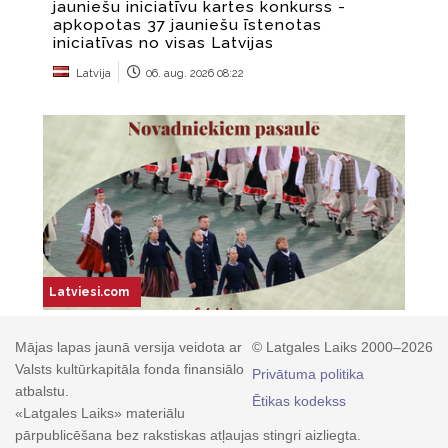
Mājas lapas jaunā versija veidota ar
© Latgales Laiks 2000–2026
Valsts kultūrkapitāla fonda finansiālo
Privātuma politika
atbalstu.
Ētikas kodekss
«Latgales Laiks» materiālu
pārpublicēšana bez rakstiskas atļaujas stingri aizliegta.