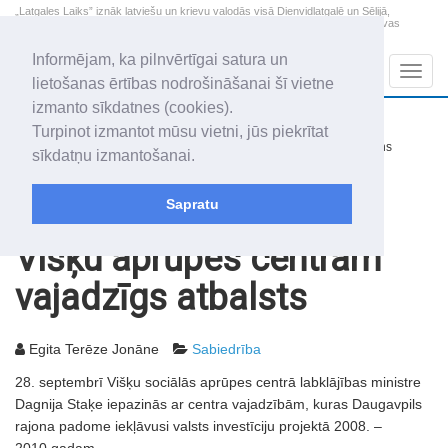
„Latgales Laiks” iznāk latviešu un krievu valodās visā Dienvidlatgalē un Sēlijā,
„Latgales Laiks” latviešu valodā aptver Daugavpils valstspilsētu, Augšdaugavas
novadu un apkārtējos novadus un pilsētas.
Informējam, ka pilnvērtīgai satura un
Sadaļas
Navig
lietošanas ērtības nodrošināšanai šī vietne
izmanto sīkdatnes (cookies).
2026. gada 9. augusts
+18.8
°C
Turpinot izmantot mūsu vietni, jūs piekrītat
Svētdiena
nedaudz mākoņains
sīkdatņu izmantošanai.
Genovefa, Genoveva, Madara
Sapratu
Rakstu arhīvs
2007
02.10.2007
Višķu aprūpes centram
vajadzīgs atbalsts
Egita Terēze Jonāne
Sabiedrība
28. septembrī Višķu sociālās aprūpes centrā labklājības ministre
Dagnija Staķe iepazinās ar centra vajadzībām, kuras Daugavpils
rajona padome iekļāvusi valsts investīciju projektā 2008. –