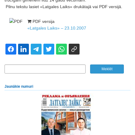
trūcīgām ģimenēm līdz 14 gadu vecumam.
Pilnu tekstu lasiet «Latgales Laiks» drukātajā vai PDF versijā.
PDF versija
«Latgales Laiks» – 23.10.2007
Jaunākie numuri