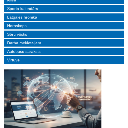
Afiša
Sporta kalendārs
Latgales hronika
Horoskops
Sēru vēstis
Darba meklētājiem
Autobusu saraksts
Virtuve