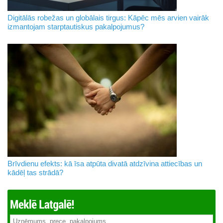
Digitālās robežas un globālais tirgus: Kāpēc mēs arvien vairāk
izmantojam starptautiskus pakalpojumus?
Brīvdienu efekts: kā īsa atpūta divatā atdzīvina attiecības un
kādēļ tas strādā?