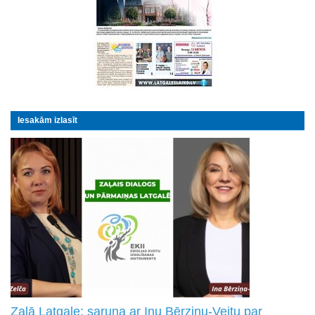
Iesakām izlasīt
Zaļā Latgale: saruna ar Inu Bērziņu-Veitu par