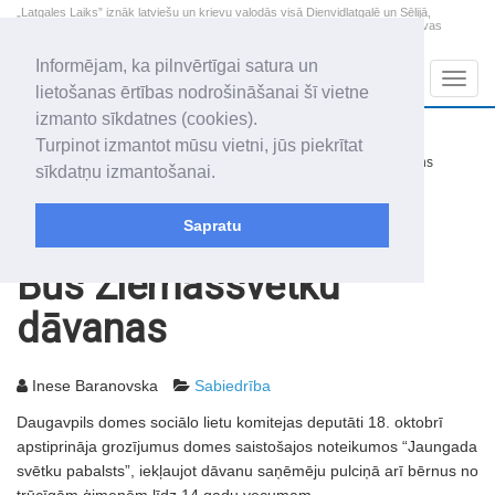
„Latgales Laiks” iznāk latviešu un krievu valodās visā Dienvidlatgalē un Sēlijā,
„Latgales Laiks” latviešu valodā aptver Daugavpils valstspilsētu, Augšdaugavas
novadu un apkārtējos novadus un pilsētas.
Informējam, ka pilnvērtīgai satura un
Sadaļas
Navig
lietošanas ērtības nodrošināšanai šī vietne
izmanto sīkdatnes (cookies).
2026. gada 7. augusts
+16.5
°C
Turpinot izmantot mūsu vietni, jūs piekrītat
Piektdiena
nedaudz mākoņains
sīkdatņu izmantošanai.
Alfrēds, Fredis, Madars
Sapratu
Rakstu arhīvs
2007
23.10.2007
Būs Ziemassvētku
dāvanas
Inese Baranovska
Sabiedrība
Daugavpils domes sociālo lietu komitejas deputāti 18. oktobrī
apstiprināja grozījumus domes saistošajos noteikumos “Jaungada
svētku pabalsts”, iekļaujot dāvanu saņēmēju pulciņā arī bērnus no