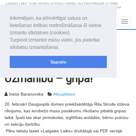
„Latgales Laiks” iznāk latviešu un krievu valodās visā Dienvidlatgalē un Sēlijā,
„Latgales Laiks” latviešu valodā aptver Daugavpils valstspilsētu, Augšdaugavas
novadu un apkārtējos novadus un pilsētas.
Informējam, ka pilnvērtīgai satura un
Sadaļas
Navig
lietošanas ērtības nodrošināšanai šī vietne
izmanto sīkdatnes (cookies).
2026. gada 8. augusts
+19.3
°C
Turpinot izmantot mūsu vietni, jūs piekrītat
Sestdiena
apmācies
sīkdatņu izmantošanai.
Mudīte, Vladislava, Vladislavs
Sapratu
Rakstu arhīvs
2007
23.02.2007
Uzmanību – gripa!
Inese Baranovska
Aktualitātes
20. februārī Daugavpils domes priekšsēdētāja Rita Strode izdeva
rīkojumu, kas ierobežo masu pasākumu rīkošanu pilsētā gripas
laikā. Īpaši tas skar pirmskolas, izglītības iestādes, bērnu pulciņu
un sekciju darbību.
Pilnu tekstu lasiet «Latgales Laiks» drukātajā vai PDF versijā.