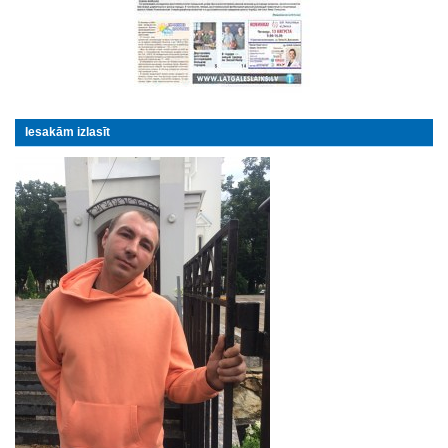
Iesakām izlasīt