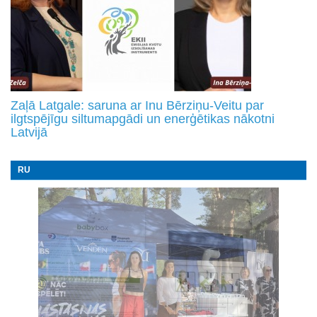
Zaļā Latgale: saruna ar Inu Bērziņu-Veitu par
ilgtspējīgu siltumapgādi un enerģētikas nākotni
Latvijā
RU