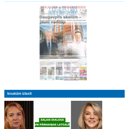
Iesakām izlasīt