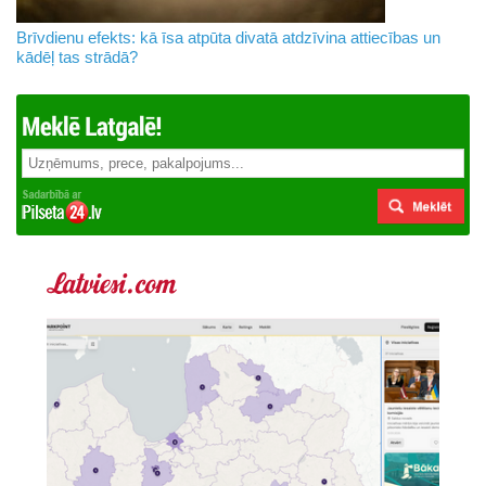
Brīvdienu efekts: kā īsa atpūta divatā atdzīvina attiecības un
kādēļ tas strādā?