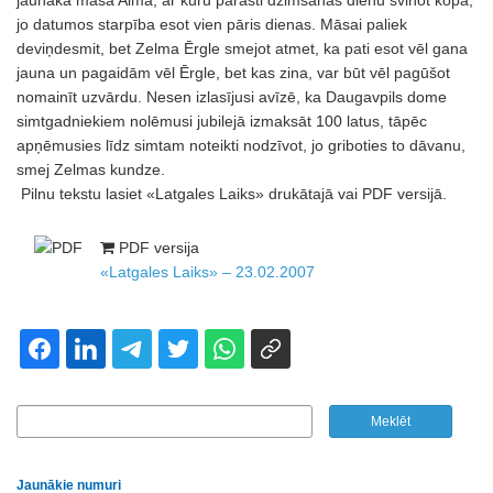
jaunākā māsa Alma, ar kuru parasti dzimšanas dienu svinot kopā,
jo datumos starpība esot vien pāris dienas. Māsai paliek
deviņdesmit, bet Zelma Ērgle smejot atmet, ka pati esot vēl gana
jauna un pagaidām vēl Ērgle, bet kas zina, var būt vēl pagūšot
nomainīt uzvārdu. Nesen izlasījusi avīzē, ka Daugavpils dome
simtgadniekiem nolēmusi jubilejā izmaksāt 100 latus, tāpēc
apņēmusies līdz simtam noteikti nodzīvot, jo griboties to dāvanu,
smej Zelmas kundze.
Pilnu tekstu lasiet «Latgales Laiks» drukātajā vai PDF versijā.
PDF versija
«Latgales Laiks» – 23.02.2007
Jaunākie numuri