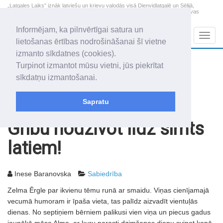
„Latgales Laiks” iznāk latviešu un krievu valodās visā Dienvidlatgalē un Sēlijā,
„Latgales Laiks” latviešu valodā aptver Daugavpils valstspilsētu, Augšdaugavas
novadu un apkārtējos novadus un pilsētas.
Informējam, ka pilnvērtīgai satura un
Sadaļas
Navig
lietošanas ērtības nodrošināšanai šī vietne
izmanto sīkdatnes (cookies).
2026. gada 7. augusts
+20.6
°C
Turpinot izmantot mūsu vietni, jūs piekrītat
Piektdiena
daļēji mākoņains
sīkdatņu izmantošanai.
Alfrēds, Fredis, Madars
Sapratu
Rakstu arhīvs
2007
23.02.2007
Gribu nodzīvot līdz simts
latiem!
Inese Baranovska
Sabiedrība
Zelma Ērgle par ikvienu tēmu runā ar smaidu. Viņas cienījamajā
vecumā humoram ir īpaša vieta, tas palīdz aizvadīt vientuļās
dienas. No septiņiem bērniem palikusi vien viņa un piecus gadus