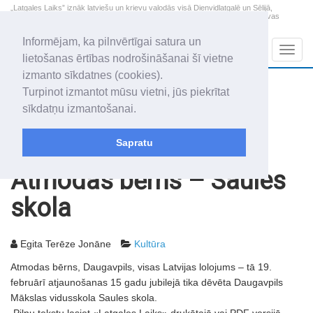
„Latgales Laiks” iznāk latviešu un krievu valodās visā Dienvidlatgalē un Sēlijā,
„Latgales Laiks” latviešu valodā aptver Daugavpils valstspilsētu, Augšdaugavas
novadu un apkārtējos novadus un pilsētas.
Informējam, ka pilnvērtīgai satura un
Sadaļas
Navig
lietošanas ērtības nodrošināšanai šī vietne
izmanto sīkdatnes (cookies).
2026. gada 7. augusts
+21.7
°C
Turpinot izmantot mūsu vietni, jūs piekrītat
Piektdiena
daļēji mākoņains
sīkdatņu izmantošanai.
Alfrēds, Fredis, Madars
Sapratu
Rakstu arhīvs
2007
23.02.2007
Atmodas bērns – Saules
skola
Egita Terēze Jonāne
Kultūra
Atmodas bērns, Daugavpils, visas Latvijas lolojums – tā 19.
februārī atjaunošanas 15 gadu jubilejā tika dēvēta Daugavpils
Mākslas vidusskola Saules skola.