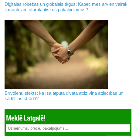
Digitālās robežas un globālais tirgus: Kāpēc mēs arvien vairāk
izmantojam starptautiskus pakalpojumus?
Brīvdienu efekts: kā īsa atpūta divatā atdzīvina attiecības un
kādēļ tas strādā?