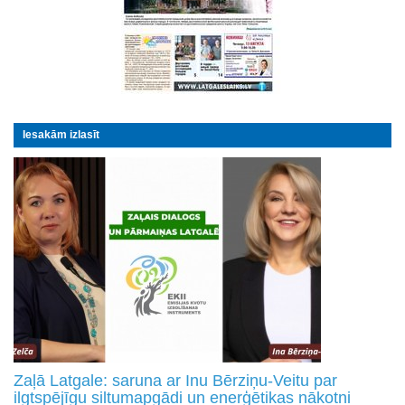
Iesakām izlasīt
Zaļā Latgale: saruna ar Inu Bērziņu-Veitu par
ilgtspējīgu siltumapgādi un enerģētikas nākotni