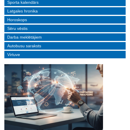
Sporta kalendārs
Latgales hronika
Horoskops
Sēru vēstis
Darba meklētājiem
Autobusu saraksts
Virtuve