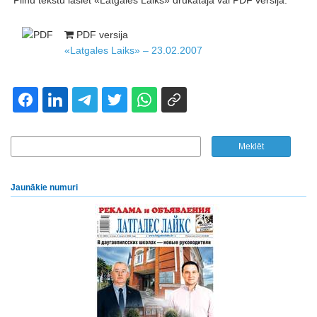
Pilnu tekstu lasiet «Latgales Laiks» drukātajā vai PDF versijā.
PDF versija
«Latgales Laiks» – 23.02.2007
Jaunākie numuri