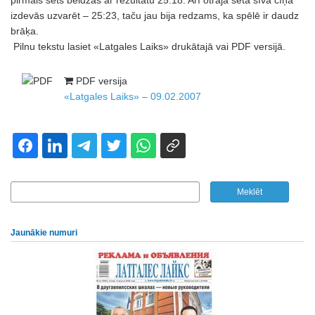
pirmais sets beidzās ar rezultātu 25:18. Arī otrajā setā sīvā cīņā
izdevās uzvarēt – 25:23, taču jau bija redzams, ka spēlē ir daudz
brāķa.
Pilnu tekstu lasiet «Latgales Laiks» drukātajā vai PDF versijā.
PDF versija
«Latgales Laiks» – 09.02.2007
Jaunākie numuri