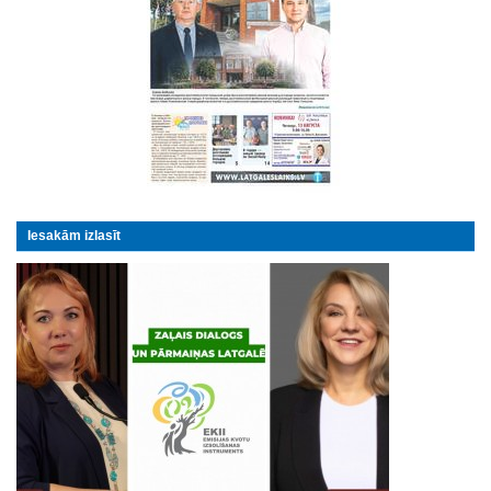
Iesakām izlasīt