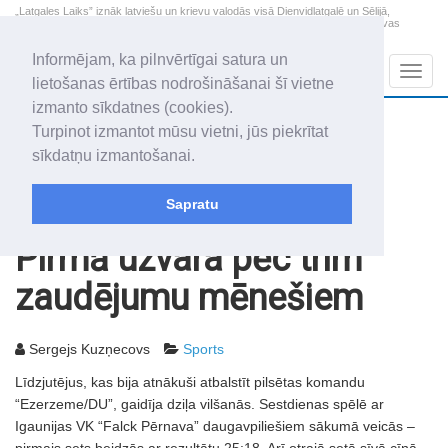
„Latgales Laiks” iznāk latviešu un krievu valodās visā Dienvidlatgalē un Sēlijā,
„Latgales Laiks” latviešu valodā aptver Daugavpils valstspilsētu, Augšdaugavas
novadu un apkārtējos novadus un pilsētas.
Informējam, ka pilnvērtīgai satura un
Sadaļas
Navig
lietošanas ērtības nodrošināšanai šī vietne
izmanto sīkdatnes (cookies).
2026. gada 7. augusts
+21.8
°C
Turpinot izmantot mūsu vietni, jūs piekrītat
Piektdiena
apmācies
sīkdatņu izmantošanai.
Alfrēds, Fredis, Madars
Sapratu
Rakstu arhīvs
2007
09.02.2007
Pirmā uzvara pēc trim
zaudējumu mēnešiem
Sergejs Kuzņecovs
Sports
Līdzjutējus, kas bija atnākuši atbalstīt pilsētas komandu
“Ezerzeme/DU”, gaidīja dziļa vilšanās. Sestdienas spēlē ar
Igaunijas VK “Falck Pērnava” daugavpiliešiem sākumā veicās –