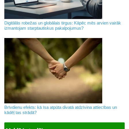
Digitālās robežas un globālais tirgus: Kāpēc mēs arvien vairāk
izmantojam starptautiskus pakalpojumus?
Brīvdienu efekts: kā īsa atpūta divatā atdzīvina attiecības un
kādēļ tas strādā?