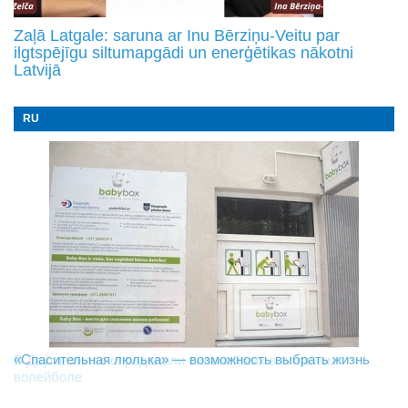
Zaļā Latgale: saruna ar Inu Bērziņu-Veitu par
ilgtspējīgu siltumapgādi un enerģētikas nākotni
Latvijā
RU
«Спасительная люлька» — возможность выбрать жизнь
В Даугавпилсе определили сильнейших в пляжном
Новое поколение пограничников: Даугавпилсское
волейболе
управление пополнили молодые специалисты