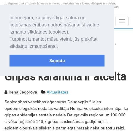
„Latgales Laiks” iznāk latviešu un krievu valodās visā Dienvidlatgalē un Sēlijā,
„Latgales Laiks” latviešu valodā aptver Daugavpils valstspilsētu, Augšdaugavas
novadu un apkārtējos novadus un pilsētas.
Informējam, ka pilnvērtīgai satura un
Sadaļas
Navig
lietošanas ērtības nodrošināšanai šī vietne
izmanto sīkdatnes (cookies).
2026. gada 8. augusts
+15.5
°C
Turpinot izmantot mūsu vietni, jūs piekrītat
Sestdiena
nedaudz mākoņains
sīkdatņu izmantošanai.
Mudīte, Vladislava, Vladislavs
Sapratu
Rakstu arhīvs
2007
20.03.2007
Gripas karantīna ir atcelta
Irēna Jegorova
Aktualitātes
Sabiedrības veselības aģentūras Daugavpils filiāles
epidemioloģiskās nodaļas vadītāja Nonna Vološčuka informēja, ka
gripas epidēmijas sestajā nedēļā Daugavpils reģionā uz 100 000
cilvēku reģistrēti 146,7 gripas saslimšanas gadījumi, t.i. –
epidemioloģiskais slieksnis pārsniegts mazāk nekā pusotru reizi.