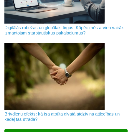
Digitālās robežas un globālais tirgus: Kāpēc mēs arvien vairāk
izmantojam starptautiskus pakalpojumus?
Brīvdienu efekts: kā īsa atpūta divatā atdzīvina attiecības un
kādēļ tas strādā?