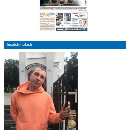
Iesakām izlasīt