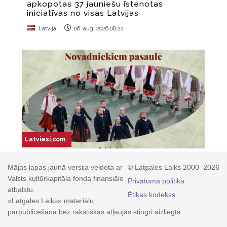
Mājas lapas jaunā versija veidota ar
© Latgales Laiks 2000–2026
Valsts kultūrkapitāla fonda finansiālo
Privātuma politika
atbalstu.
Ētikas kodekss
«Latgales Laiks» materiālu
pārpublicēšana bez rakstiskas atļaujas stingri aizliegta.