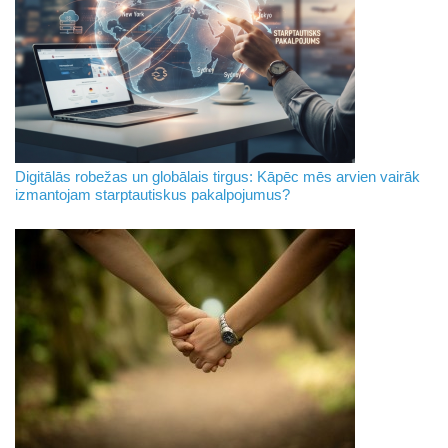
Digitālās robežas un globālais tirgus: Kāpēc mēs arvien vairāk
izmantojam starptautiskus pakalpojumus?