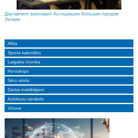
На границе с Беларусью ждут усиления
Даугавпилс возглавил Ассоциацию больших городов
Инвалидность — не приговор: «Mediastrims» расскажет
Латвии
реальные истории людей с ограниченными возможностями
Afiša
Sporta kalendārs
Latgales hronika
Horoskops
Sēru vēstis
Darba meklētājiem
Autobusu saraksts
Virtuve