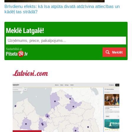
Brīvdienu efekts: kā īsa atpūta divatā atdzīvina attiecības un
kādēļ tas strādā?