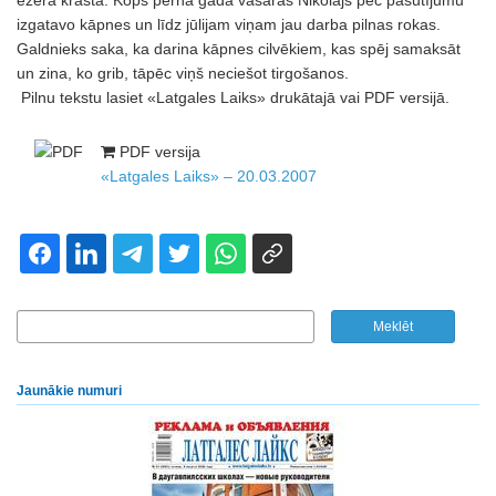
ezera krastā. Kopš pērnā gada vasaras Nikolajs pēc pasūtījumu
izgatavo kāpnes un līdz jūlijam viņam jau darba pilnas rokas.
Galdnieks saka, ka darina kāpnes cilvēkiem, kas spēj samaksāt
un zina, ko grib, tāpēc viņš neciešot tirgošanos.
Pilnu tekstu lasiet «Latgales Laiks» drukātajā vai PDF versijā.
PDF versija
«Latgales Laiks» – 20.03.2007
Jaunākie numuri