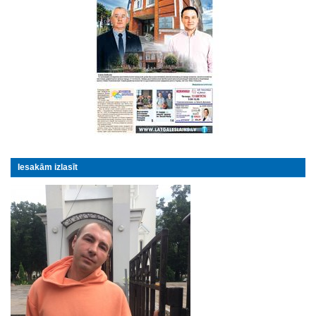
Iesakām izlasīt