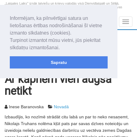
„Latgales Laiks” iznāk latviešu un krievu valodās visā Dienvidlatgalē un Sēlijā,
„Latgales Laiks” latviešu valodā aptver Daugavpils valstspilsētu, Augšdaugavas
novadu un apkārtējos novadus un pilsētas.
Informējam, ka pilnvērtīgai satura un
Sadaļas
Navig
lietošanas ērtības nodrošināšanai šī vietne
izmanto sīkdatnes (cookies).
2026. gada 9. augusts
+10.5
°C
Turpinot izmantot mūsu vietni, jūs piekrītat
Svētdiena
skaidrs laiks
sīkdatņu izmantošanai.
Genovefa, Genoveva, Madara
Sapratu
Rakstu arhīvs
2007
20.03.2007
Ar kāpnēm vien augšā
netikt
Inese Baranovska
Novadā
Izbaudījis, ko nozīmē strādāt citu labā un par to neko nesaņemt,
Nikolajs Truhans nolēma kļūt pats par savas dzīves noteicēju un
izveidoja nelielu galdniecības darbnīcu uz vectēva zemes Dagdas