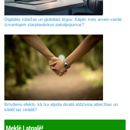
Digitālās robežas un globālais tirgus: Kāpēc mēs arvien vairāk
izmantojam starptautiskus pakalpojumus?
Brīvdienu efekts: kā īsa atpūta divatā atdzīvina attiecības un
kādēļ tas strādā?