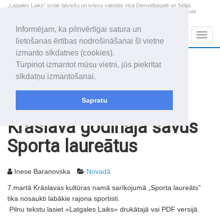
„Latgales Laiks” iznāk latviešu un krievu valodās visā Dienvidlatgalē un Sēlijā,
„Latgales Laiks” latviešu valodā aptver Daugavpils valstspilsētu, Augšdaugavas
novadu un apkārtējos novadus un pilsētas.
Informējam, ka pilnvērtīgai satura un
Sadaļas
Navig
lietošanas ērtības nodrošināšanai šī vietne
izmanto sīkdatnes (cookies).
2026. gada 9. augusts
+13.2
°C
Turpinot izmantot mūsu vietni, jūs piekrītat
Svētdiena
skaidrs laiks
sīkdatņu izmantošanai.
Genovefa, Genoveva, Madara
Sapratu
Rakstu arhīvs
2007
20.03.2007
Krāslava godināja savus
Sporta laureātus
Inese Baranovska
Novadā
7.martā Krāslavas kultūras namā sarīkojumā „Sporta laureāts”
tika nosaukti labākie rajona sportisti.
Pilnu tekstu lasiet «Latgales Laiks» drukātajā vai PDF versijā.