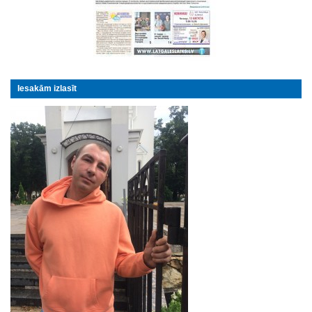
Iesakām izlasīt