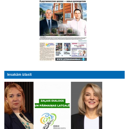
Iesakām izlasīt