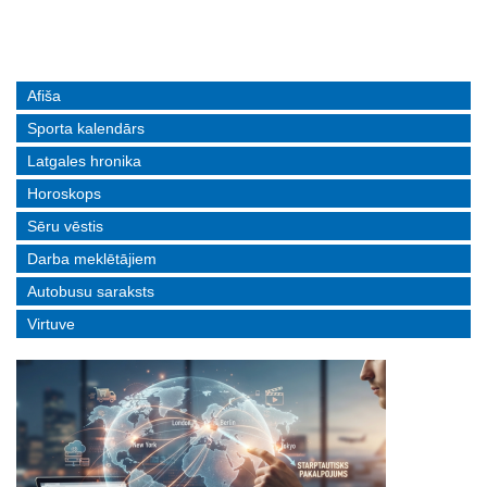
волейболе
управление пополнили молодые специалисты
Afiša
Sporta kalendārs
Latgales hronika
Horoskops
Sēru vēstis
Darba meklētājiem
Autobusu saraksts
Virtuve