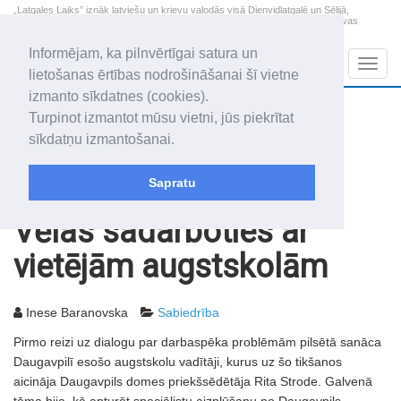
„Latgales Laiks” iznāk latviešu un krievu valodās visā Dienvidlatgalē un Sēlijā,
„Latgales Laiks” latviešu valodā aptver Daugavpils valstspilsētu, Augšdaugavas
novadu un apkārtējos novadus un pilsētas.
Informējam, ka pilnvērtīgai satura un
Sadaļas
Navig
lietošanas ērtības nodrošināšanai šī vietne
izmanto sīkdatnes (cookies).
2026. gada 7. augusts
+22.1
°C
Turpinot izmantot mūsu vietni, jūs piekrītat
Piektdiena
apmācies
sīkdatņu izmantošanai.
Alfrēds, Fredis, Madars
Sapratu
Rakstu arhīvs
2007
27.03.2007
Vēlas sadarboties ar
vietējām augstskolām
Inese Baranovska
Sabiedrība
Pirmo reizi uz dialogu par darbaspēka problēmām pilsētā sanāca
Daugavpilī esošo augstskolu vadītāji, kurus uz šo tikšanos
aicināja Daugavpils domes priekšsēdētāja Rita Strode. Galvenā