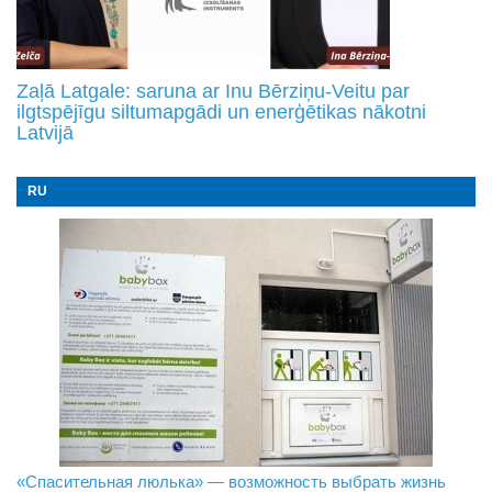
Zaļā Latgale: saruna ar Inu Bērziņu-Veitu par
ilgtspējīgu siltumapgādi un enerģētikas nākotni
Latvijā
RU
«Спасительная люлька» — возможность выбрать жизнь
В Даугавпилсе определили сильнейших в пляжном
Новое поколение пограничников: Даугавпилсское