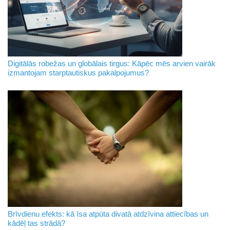
Digitālās robežas un globālais tirgus: Kāpēc mēs arvien vairāk
izmantojam starptautiskus pakalpojumus?
Brīvdienu efekts: kā īsa atpūta divatā atdzīvina attiecības un
kādēļ tas strādā?