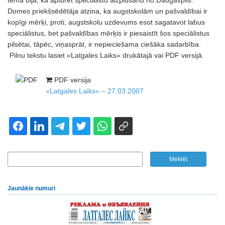
tēma bija, kā apturēt speciālistu aizplūšanu no Daugavpils.
Domes priekšsēdētāja atzina, ka augstskolām un pašvaldībai ir
kopīgi mērķi, proti, augstskolu uzdevums esot sagatavot labus
speciālistus, bet pašvaldības mērķis ir piesaistīt šos speciālistus
pilsētai, tāpēc, viņasprāt, ir nepieciešama ciešāka sadarbība.
Pilnu tekstu lasiet «Latgales Laiks» drukātajā vai PDF versijā.
PDF versija
«Latgales Laiks» – 27.03.2007
Jaunākie numuri