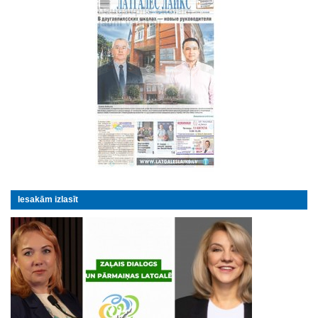
Iesakām izlasīt