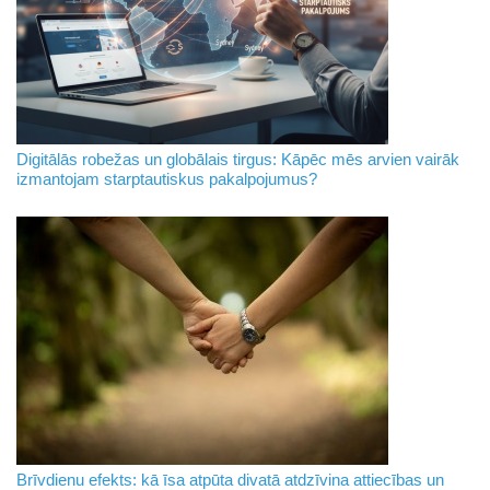
Digitālās robežas un globālais tirgus: Kāpēc mēs arvien vairāk
izmantojam starptautiskus pakalpojumus?
Brīvdienu efekts: kā īsa atpūta divatā atdzīvina attiecības un