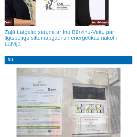
Zaļā Latgale: saruna ar Inu Bērziņu-Veitu par
ilgtspējīgu siltumapgādi un enerģētikas nākotni
Latvijā
RU