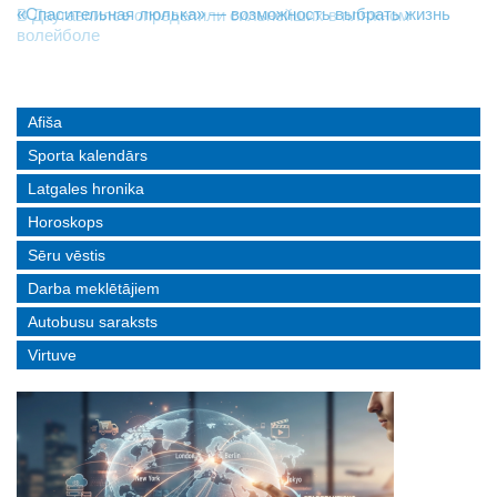
«Спасительная люлька» — возможность выбрать жизнь
В Даугавпилсе определили сильнейших в пляжном
Новое поколение пограничников: Даугавпилсское
волейболе
управление пополнили молодые специалисты
Afiša
Sporta kalendārs
Latgales hronika
Horoskops
Sēru vēstis
Darba meklētājiem
Autobusu saraksts
Virtuve