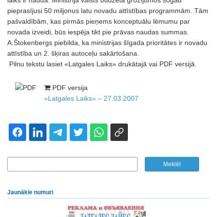
laiks ir nauda. Ministrija valsts budžeta grozījumos šogad
pieprasījusi 50 miljonus latu novadu attīstības programmām. Tām
pašvaldībām, kas pirmās pieņems konceptuālu lēmumu par
novada izveidi, būs iespēja tikt pie prāvas naudas summas.
A.Štokenbergs piebilda, ka ministrijas šīgada prioritātes ir novadu
attīstība un 2. šķiras autoceļu sakārtošana.
Pilnu tekstu lasiet «Latgales Laiks» drukātajā vai PDF versijā.
PDF versija
«Latgales Laiks» – 27.03.2007
Jaunākie numuri