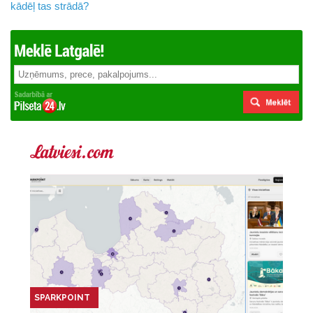
kādēļ tas strādā?