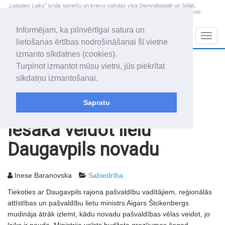
„Latgales Laiks” iznāk latviešu un krievu valodās visā Dienvidlatgalē un Sēlijā,
„Latgales Laiks” latviešu valodā aptver Daugavpils valstspilsētu, Augšdaugavas
novadu un apkārtējos novadus un pilsētas.
Informējam, ka pilnvērtīgai satura un
Sadaļas
Navig
lietošanas ērtības nodrošināšanai šī vietne
izmanto sīkdatnes (cookies).
2026. gada 7. augusts
+22.2
°C
Turpinot izmantot mūsu vietni, jūs piekrītat
Piektdiena
apmācies
sīkdatņu izmantošanai.
Alfrēds, Fredis, Madars
Sapratu
Rakstu arhīvs
2007
27.03.2007
Iesaka veidot lielu
Daugavpils novadu
Inese Baranovska
Sabiedrība
Tiekoties ar Daugavpils rajona pašvaldību vadītājiem, reģionālās
attīstības un pašvaldību lietu ministrs Aigars Štokenbergs
mudināja ātrāk izlemt, kādu novadu pašvaldības vēlas veidot, jo