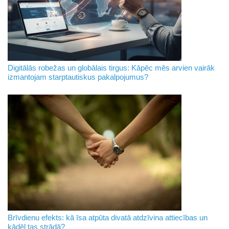
Digitālās robežas un globālais tirgus: Kāpēc mēs arvien vairāk
izmantojam starptautiskus pakalpojumus?
Brīvdienu efekts: kā īsa atpūta divatā atdzīvina attiecības un
kādēļ tas strādā?