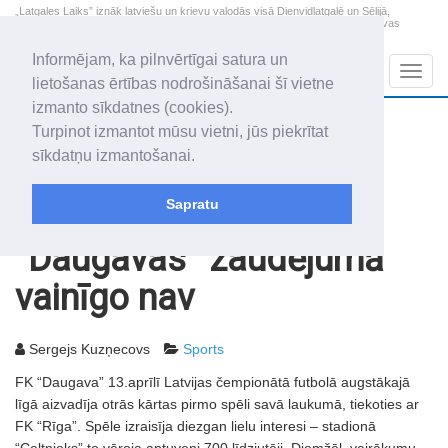
„Latgales Laiks” iznāk latviešu un krievu valodās visā Dienvidlatgalē un Sēlijā,
„Latgales Laiks” latviešu valodā aptver Daugavpils valstspilsētu, Augšdaugavas
novadu un apkārtējos novadus un pilsētas.
Informējam, ka pilnvērtīgai satura un
Sadaļas
Navig
lietošanas ērtības nodrošināšanai šī vietne
izmanto sīkdatnes (cookies).
2026. gada 8. augusts
+13.5
°C
Turpinot izmantot mūsu vietni, jūs piekrītat
Sestdiena
daļēji mākoņains
sīkdatņu izmantošanai.
Mudīte, Vladislava, Vladislavs
Sapratu
Rakstu arhīvs
2007
20.04.2007
“Daugavas” zaudējumā
vainīgo nav
Sergejs Kuzņecovs
Sports
FK “Daugava” 13.aprīlī Latvijas čempionātā futbolā augstākajā
līgā aizvadīja otrās kārtas pirmo spēli savā laukumā, tiekoties ar
FK “Rīga”. Spēle izraisīja diezgan lielu interesi – stadionā