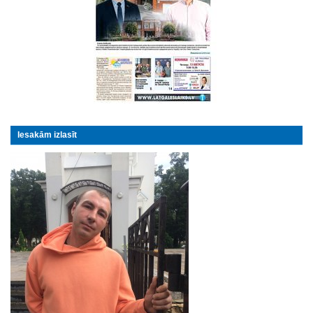
Iesakām izlasīt