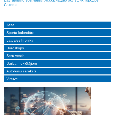
На границе с Беларусью ждут усиления
Даугавпилс возглавил Ассоциацию больших городов
Инвалидность — не приговор: «Mediastrims» расскажет
Латвии
реальные истории людей с ограниченными возможностями
Afiša
Sporta kalendārs
Latgales hronika
Horoskops
Sēru vēstis
Darba meklētājiem
Autobusu saraksts
Virtuve