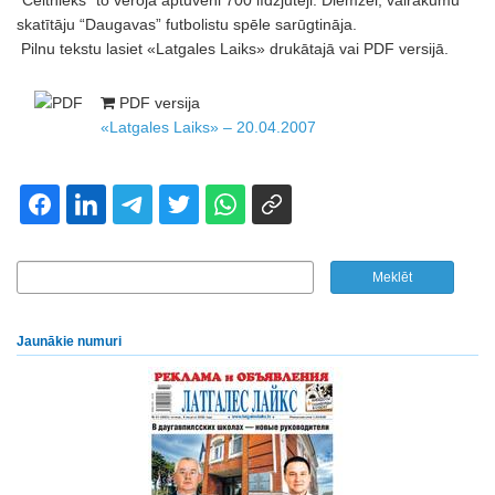
“Celtnieks” to vēroja aptuveni 700 līdzjutēji. Diemžēl, vairākumu
skatītāju “Daugavas” futbolistu spēle sarūgtināja.
Pilnu tekstu lasiet «Latgales Laiks» drukātajā vai PDF versijā.
PDF versija
«Latgales Laiks» – 20.04.2007
Jaunākie numuri