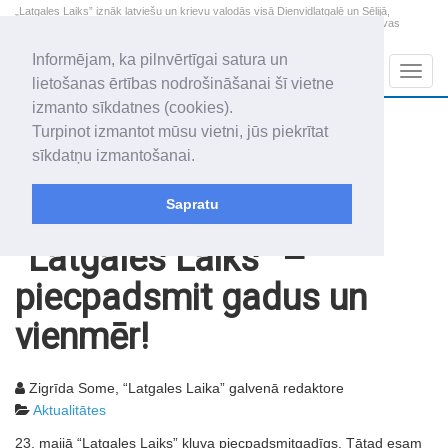
„Latgales Laiks” iznāk latviešu un krievu valodās visā Dienvidlatgalē un Sēlijā,
„Latgales Laiks” latviešu valodā aptver Daugavpils valstspilsētu, Augšdaugavas
novadu un apkārtējos novadus un pilsētas.
Informējam, ka pilnvērtīgai satura un
Sadaļas
Navig
lietošanas ērtības nodrošināšanai šī vietne
izmanto sīkdatnes (cookies).
2026. gada 8. augusts
+17.4
°C
Turpinot izmantot mūsu vietni, jūs piekrītat
Sestdiena
daļēji mākoņains
sīkdatņu izmantošanai.
Mudīte, Vladislava, Vladislavs
Sapratu
Rakstu arhīvs
2007
25.05.2007
“Latgales Laiks” –
piecpadsmit gadus un
vienmēr!
Zigrīda Some, “Latgales Laika” galvenā redaktore
Aktualitātes
23. maijā “Latgales Laiks” kļuva piecpadsmitgadīgs. Tātad esam