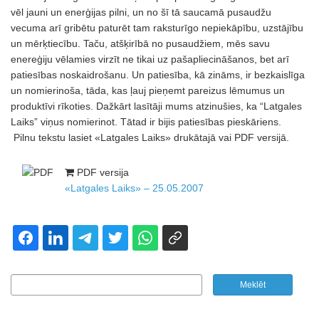
vēl jauni un enerģijas pilni, un no šī tā saucamā pusaudžu
vecuma arī gribētu paturēt tam raksturīgo nepiekāpību, uzstājību
un mērķtiecību. Taču, atšķirībā no pusaudžiem, mēs savu
enereģiju vēlamies virzīt ne tikai uz pašapliecināšanos, bet arī
patiesības noskaidrošanu. Un patiesība, kā zināms, ir bezkaislīga
un nomierinoša, tāda, kas ļauj pieņemt pareizus lēmumus un
produktīvi rīkoties. Dažkārt lasītāji mums atzinušies, ka “Latgales
Laiks” viņus nomierinot. Tātad ir bijis patiesības pieskāriens.
Pilnu tekstu lasiet «Latgales Laiks» drukātajā vai PDF versijā.
PDF versija
«Latgales Laiks» – 25.05.2007