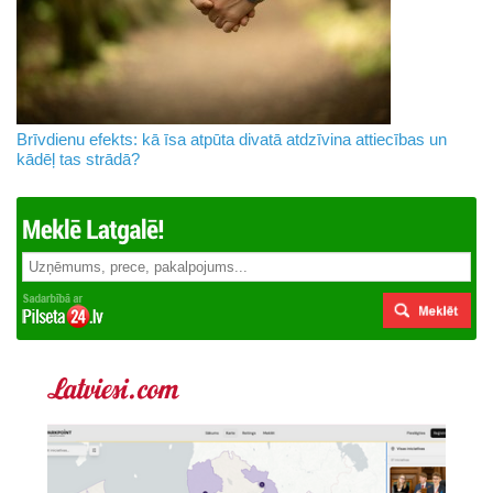
Brīvdienu efekts: kā īsa atpūta divatā atdzīvina attiecības un
kādēļ tas strādā?