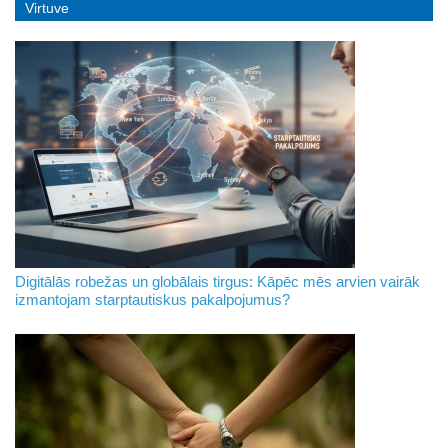
Virtuve
Digitālās robežas un globālais tirgus: Kāpēc mēs arvien vairāk
izmantojam starptautiskus pakalpojumus?