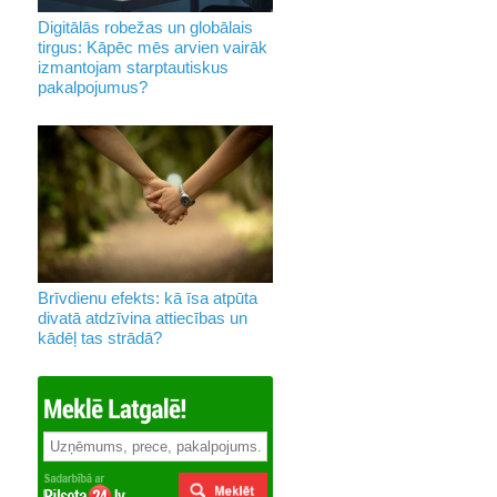
Digitālās robežas un globālais
tirgus: Kāpēc mēs arvien vairāk
izmantojam starptautiskus
pakalpojumus?
Brīvdienu efekts: kā īsa atpūta
divatā atdzīvina attiecības un
kādēļ tas strādā?