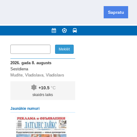
iešu un krievu valodās visā Dienvidlatgalē un Sēlijā,
daugavas novadu un apkārtējos novadus un pilsētas.
Sapratu
nājumi
Arhīvs
Kontakti
2026. gada 8. augusts
Sestdiena
Mudīte, Vladislava, Vladislavs
+10.5
°C
skaidrs laiks
Jaunākie numuri