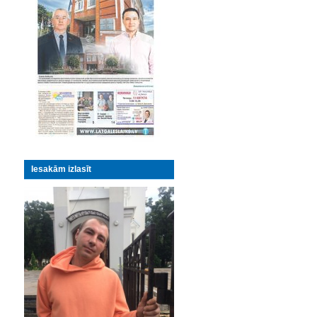
Iesakām izlasīt