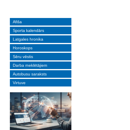
Afiša
Sporta kalendārs
Latgales hronika
Horoskops
Sēru vēstis
Darba meklētājiem
Autobusu saraksts
Virtuve