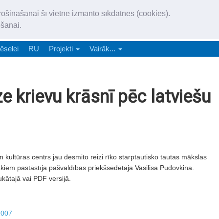
„Latgales Laiks” iznāk latv
rošināšanai šī vietne izmanto sīkdatnes (cookies).
„Latgales Laiks” latviešu valodā aptver Daugavpils valstspilsētu, Augš
ošanai.
e-abonēšana
Abonēšana
Reklāma
Sludi
ēselei
RU
Projekti
Vairāk...
e krievu krāsnī pēc latviešu
ultūras centrs jau desmito reizi rīko starptautisko tautas mākslas
kiem pastāstīja pašvaldības priekšsēdētāja Vasilisa Pudovkina.
ukātajā vai PDF versijā.
2007