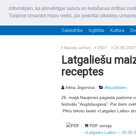
Informējam, ka pilnvērtīgai satura un lietošanas ērtības nod
Turpinot izmantot mūsu vietni, jūs piekrītat sīkdatņu izmant
Sabiedrība
Izglītība
Kultūra
Dv
Rakstu arhīvs
2007
25.05.2007
Latgaliešu maiz
receptes
Irēna Jegorova
Aktualitātes
26. maijā Naujenes pagasta padome un k
festivālu “Augšdaugava”. Par šiem svēt
Pilnu tekstu lasiet «Latgales Laiks» dr
PDF versija
«Latgales Laiks» – 25.05.