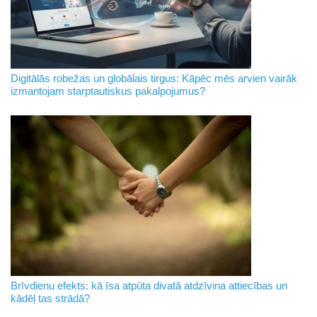
Digitālās robežas un globālais tirgus: Kāpēc mēs arvien vairāk
izmantojam starptautiskus pakalpojumus?
Brīvdienu efekts: kā īsa atpūta divatā atdzīvina attiecības un
kādēļ tas strādā?