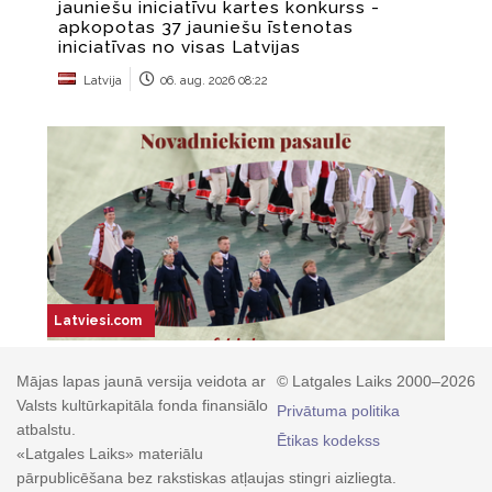
Mājas lapas jaunā versija veidota ar
© Latgales Laiks 2000–2026
Valsts kultūrkapitāla fonda finansiālo
Privātuma politika
atbalstu.
Ētikas kodekss
«Latgales Laiks» materiālu
pārpublicēšana bez rakstiskas atļaujas stingri aizliegta.