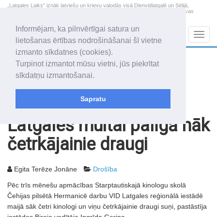
„Latgales Laiks” iznāk latviešu un krievu valodās visā Dienvidlatgalē un Sēlijā,
„Latgales Laiks” latviešu valodā aptver Daugavpils valstspilsētu, Augšdaugavas
novadu un apkārtējos novadus un pilsētas.
Informējam, ka pilnvērtīgai satura un
Sadaļas
Navig
lietošanas ērtības nodrošināšanai šī vietne
izmanto sīkdatnes (cookies).
2026. gada 10. augusts
+11.8
°C
Turpinot izmantot mūsu vietni, jūs piekrītat
Pirmdiena
apmācies
sīkdatņu izmantošanai.
Audris, Brencis, Inuta
Sapratu
Rakstu arhīvs
2007
05.05.2007
Latgales muitai palīgā nāk
četrkājainie draugi
Egita Terēze Jonāne
Drošība
Pēc trīs mēnešu apmācības Starptautiskajā kinologu skolā
Čehijas pilsētā Hermanicē darbu VID Latgales reģionālā iestādē
maijā sāk četri kinologi un viņu četrkājainie draugi suņi, pastāstīja