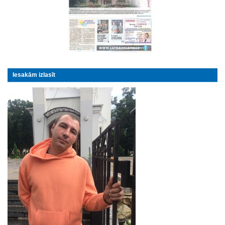
Iesakām izlasīt