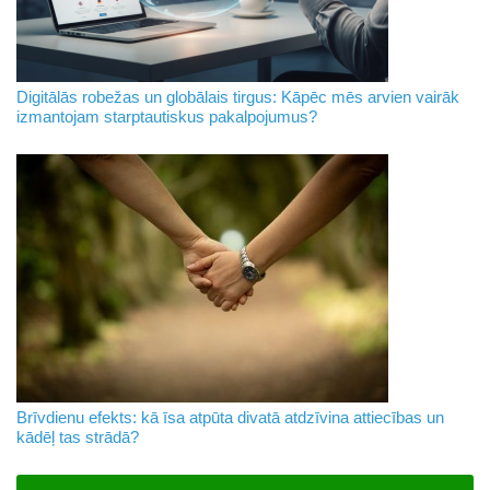
Digitālās robežas un globālais tirgus: Kāpēc mēs arvien vairāk
izmantojam starptautiskus pakalpojumus?
Brīvdienu efekts: kā īsa atpūta divatā atdzīvina attiecības un
kādēļ tas strādā?