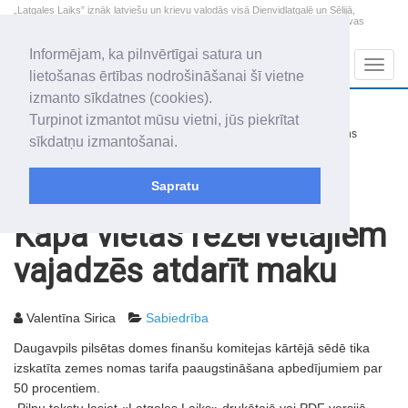
„Latgales Laiks” iznāk latviešu un krievu valodās visā Dienvidlatgalē un Sēlijā,
„Latgales Laiks” latviešu valodā aptver Daugavpils valstspilsētu, Augšdaugavas
novadu un apkārtējos novadus un pilsētas.
Informējam, ka pilnvērtīgai satura un
Sadaļas
Navig
lietošanas ērtības nodrošināšanai šī vietne
izmanto sīkdatnes (cookies).
2026. gada 8. augusts
+14.3
°C
Turpinot izmantot mūsu vietni, jūs piekrītat
Sestdiena
nedaudz mākoņains
sīkdatņu izmantošanai.
Mudīte, Vladislava, Vladislavs
Sapratu
Rakstu arhīvs
2007
26.06.2007
Kapa vietas rezervētājiem
vajadzēs atdarīt maku
Valentīna Sirica
Sabiedrība
Daugavpils pilsētas domes finanšu komitejas kārtējā sēdē tika
izskatīta zemes nomas tarifa paaugstināšana apbedījumiem par
50 procentiem.