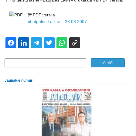
Pilnu tekstu lasiet «Latgales Laiks» drukātajā vai PDF versijā.
PDF versija
«Latgales Laiks» – 26.06.2007
Jaunākie numuri