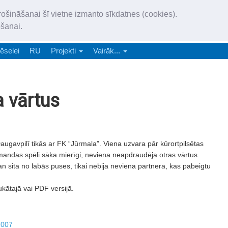
„Latgales Laiks” iznāk latv
rošināšanai šī vietne izmanto sīkdatnes (cookies).
„Latgales Laiks” latviešu valodā aptver Daugavpils valstspilsētu, Augš
ošanai.
e-abonēšana
Abonēšana
Reklāma
Sludi
ēselei
RU
Projekti
Vairāk...
a vārtus
ugavpilī tikās ar FK “Jūrmala”. Viena uzvara pār kūrortpilsētas
andas spēli sāka mierīgi, neviena neapdraudēja otras vārtus.
 sita no labās puses, tikai nebija neviena partnera, kas pabeigtu
ukātajā vai PDF versijā.
2007