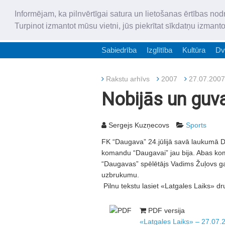
Informējam, ka pilnvērtīgai satura un lietošanas ērtības nod
Turpinot izmantot mūsu vietni, jūs piekrītat sīkdatņu izmant
Sabiedrība
Izglītība
Kultūra
Dv
Rakstu arhīvs
2007
27.07.2007
Nobijās un guv
Sergejs Kuzņecovs
Sports
FK “Daugava” 24.jūlijā savā laukumā Da
komandu “Daugavai” jau bija. Abas kom
“Daugavas” spēlētājs Vadims Žuļovs gan
uzbrukumu.
Pilnu tekstu lasiet «Latgales Laiks» dr
PDF versija
«Latgales Laiks» – 27.07.