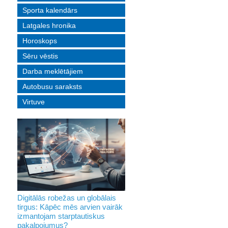
Sporta kalendārs
Latgales hronika
Horoskops
Sēru vēstis
Darba meklētājiem
Autobusu saraksts
Virtuve
Digitālās robežas un globālais
tirgus: Kāpēc mēs arvien vairāk
izmantojam starptautiskus
pakalpojumus?