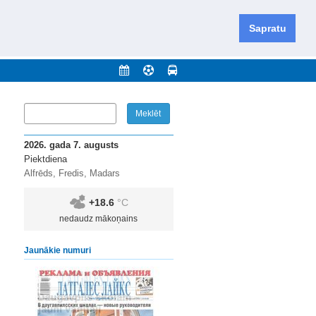
iešu un krievu valodās visā Dienvidlatgalē un Sēlijā,
daugavas novadu un apkārtējos novadus un pilsētas.
Sapratu
nājumi
Arhīvs
Kontakti
2026. gada 7. augusts
Piektdiena
Alfrēds, Fredis, Madars
+18.6
°C
nedaudz mākoņains
Jaunākie numuri