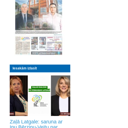
Iesakām izlasīt
Zaļā Latgale: saruna ar
Inu Bērziņu-Veitu par