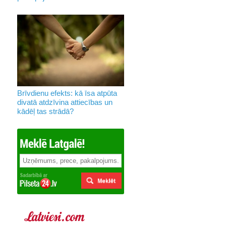
Brīvdienu efekts: kā īsa atpūta
divatā atdzīvina attiecības un
kādēļ tas strādā?