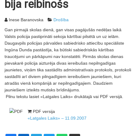
bija reibinošs
Inese Baranovska
Drošība
Gan pirmajā skolas dienā, gan visas pagājušās nedēļas laikā
Valsts policija pastiprināti sekoja kārtībai pilsētā un uz ielām.
Daugavpils policijas pārvaldes sabiedrisko attiecību speciāliste
Ingūna Dunda pastāstīja, ka būtiski sabiedriskās kārtības
traucējumi un pārkāpumi nav konstatēti. Pirmās skolas dienas
pievakarē policija aizturēja divas iereibušas nepilngadīgas
jaunietes, viņām tika sastādīts administratīvais protokols, protokoli
sastādīti arī diviem pilngadīgiem iereibušiem jauniešiem, kuri
atradās vienā kompānijā ar nepilngadīgajiem. Daudziem
jauniešiem izteikts mutisks brīdinājums.
Pilnu tekstu lasiet «Latgales Laiks» drukātajā vai PDF versijā.
PDF versija
«Latgales Laiks» – 11.09.2007