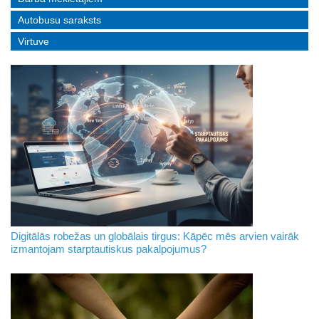
Autobusu saraksts
Virtuve
Digitālās robežas un globālais tirgus: Kāpēc mēs arvien vairāk
izmantojam starptautiskus pakalpojumus?