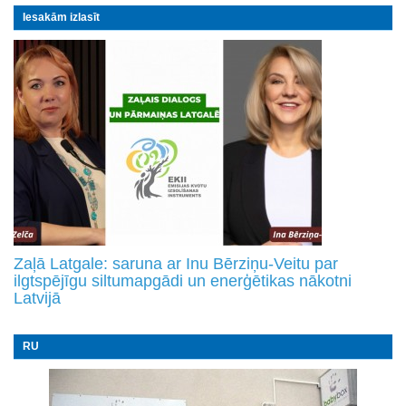
Iesakām izlasīt
Zaļā Latgale: saruna ar Inu Bērziņu-Veitu par
ilgtspējīgu siltumapgādi un enerģētikas nākotni
Latvijā
RU