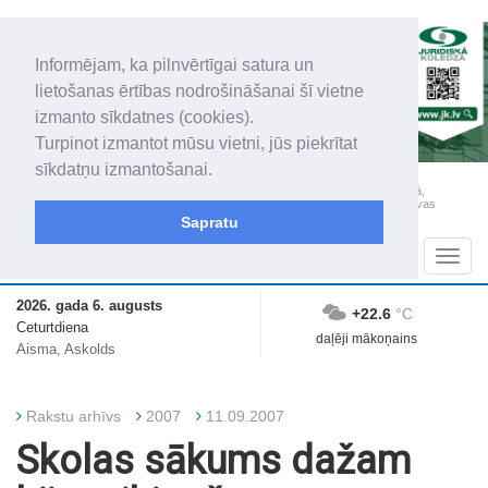
Informējam, ka pilnvērtīgai satura un
lietošanas ērtības nodrošināšanai šī vietne
izmanto sīkdatnes (cookies).
Turpinot izmantot mūsu vietni, jūs piekrītat
sīkdatņu izmantošanai.
„Latgales Laiks” iznāk latviešu un krievu valodās visā Dienvidlatgalē un Sēlijā,
„Latgales Laiks” latviešu valodā aptver Daugavpils valstspilsētu, Augšdaugavas
novadu un apkārtējos novadus un pilsētas.
Sapratu
Sadaļas
Navig
2026. gada 6. augusts
+22.6
°C
Ceturtdiena
daļēji mākoņains
Aisma, Askolds
Rakstu arhīvs
2007
11.09.2007
Skolas sākums dažam