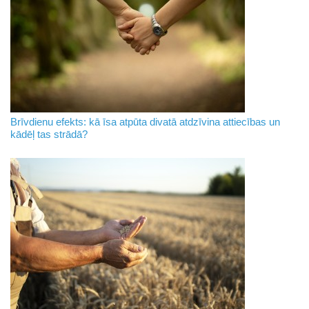
Brīvdienu efekts: kā īsa atpūta divatā atdzīvina attiecības un
kādēļ tas strādā?