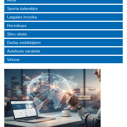
Afiša
Sporta kalendārs
Latgales hronika
Horoskops
Sēru vēstis
Darba meklētājiem
Autobusu saraksts
Virtuve