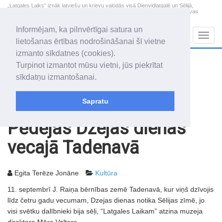
„Latgales Laiks” iznāk latviešu un krievu valodās visā Dienvidlatgalē un Sēlijā,
„Latgales Laiks” latviešu valodā aptver Daugavpils valstspilsētu, Augšdaugavas
novadu un apkārtējos novadus un pilsētas.
Informējam, ka pilnvērtīgai satura un
Sadaļas
Navig
lietošanas ērtības nodrošināšanai šī vietne
izmanto sīkdatnes (cookies).
2026. gada 7. augusts
+16.3
°C
Turpinot izmantot mūsu vietni, jūs piekrītat
Piektdiena
daļēji mākoņains
sīkdatņu izmantošanai.
Alfrēds, Fredis, Madars
Sapratu
Rakstu arhīvs
2007
21.09.2007
Pēdējās Dzejas dienas
vecajā Tadenavā
Egita Terēze Jonāne
Kultūra
11. septembrī J. Raiņa bērnības zemē Tadenavā, kur viņš dzīvojis
līdz četru gadu vecumam, Dzejas dienas notika Sēlijas zīmē, jo
visi svētku dalībnieki bija sēļi, “Latgales Laikam” atzina muzeja