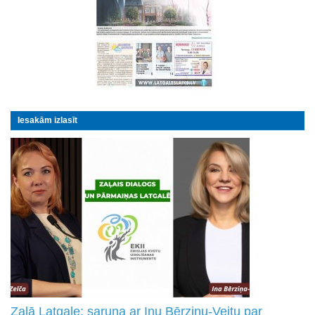
Iesakām izlasīt
Zaļā Latgale: saruna ar Inu Bērziņu-Veitu par