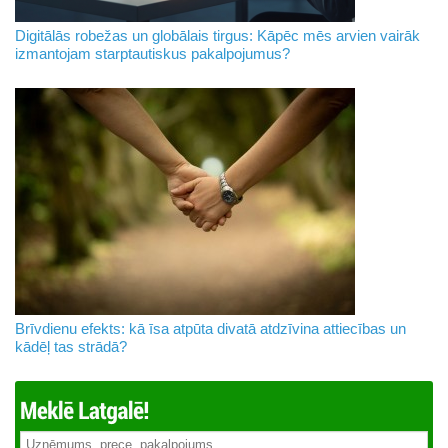
Digitālās robežas un globālais tirgus: Kāpēc mēs arvien vairāk
izmantojam starptautiskus pakalpojumus?
Brīvdienu efekts: kā īsa atpūta divatā atdzīvina attiecības un
kādēļ tas strādā?