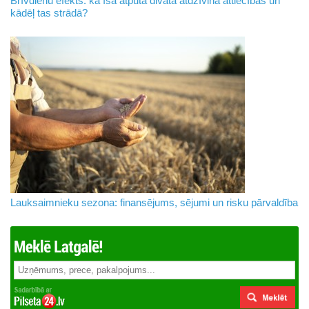
Brīvdienu efekts: kā īsa atpūta divatā atdzīvina attiecības un
kādēļ tas strādā?
Lauksaimnieku sezona: finansējums, sējumi un risku pārvaldība