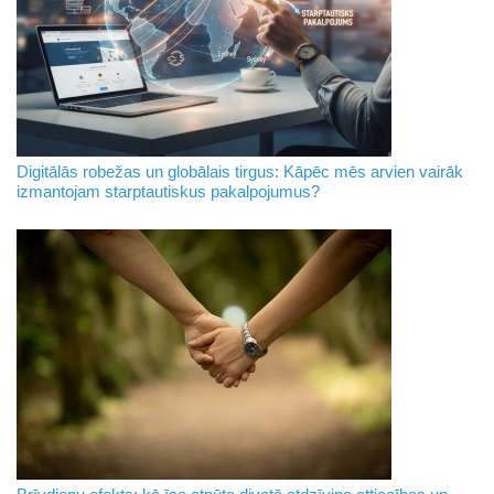
Digitālās robežas un globālais tirgus: Kāpēc mēs arvien vairāk
izmantojam starptautiskus pakalpojumus?