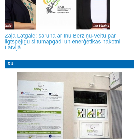
Zaļā Latgale: saruna ar Inu Bērziņu-Veitu par
ilgtspējīgu siltumapgādi un enerģētikas nākotni
Latvijā
RU