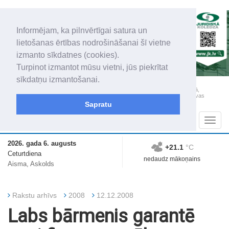
Informējam, ka pilnvērtīgai satura un
lietošanas ērtības nodrošināšanai šī vietne
izmanto sīkdatnes (cookies).
Turpinot izmantot mūsu vietni, jūs piekrītat
sīkdatņu izmantošanai.
„Latgales Laiks” iznāk latviešu un krievu valodās visā Dienvidlatgalē un Sēlijā,
„Latgales Laiks” latviešu valodā aptver Daugavpils valstspilsētu, Augšdaugavas
novadu un apkārtējos novadus un pilsētas.
Sapratu
Sadaļas
Navig
2026. gada 6. augusts
+21.1
°C
Ceturtdiena
nedaudz mākoņains
Aisma, Askolds
Rakstu arhīvs
2008
12.12.2008
Labs bārmenis garantē