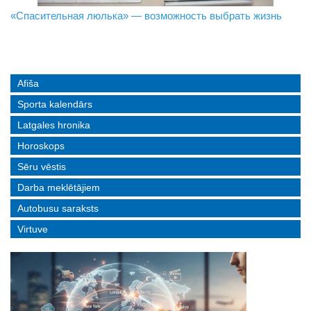
«Спасительная люлька» — возможность выбрать жизнь
В Даугавпилсе определили сильнейших в пляжном
Новое поколение пограничников: Даугавпилсское
волейболе
управление пополнили молодые специалисты
Afiša
Sporta kalendārs
Latgales hronika
Horoskops
Sēru vēstis
Darba meklētājiem
Autobusu saraksts
Virtuve