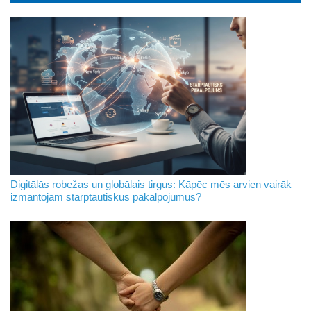
Digitālās robežas un globālais tirgus: Kāpēc mēs arvien vairāk
izmantojam starptautiskus pakalpojumus?