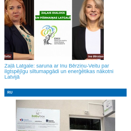
Zaļā Latgale: saruna ar Inu Bērziņu-Veitu par
ilgtspējīgu siltumapgādi un enerģētikas nākotni
Latvijā
RU