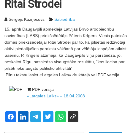
Ritai Strodei
Sergejs Kuzņecovs
Sabiedrība
15. aprīlī Daugavpili apmeklēja Latvijas Brīvo arodbiedrību
savienības (LABS) priekšsēdētājs Pēteris Krīgers. Viesis pateicās
domes priekšsēdētājai Ritai Strodei par to, ka pilsētas iedzīvotāji
aktīvi piedalījušies parakstu vākšanā par vēlētāju iespējām atlaist
Saeimu. P. Krīgers atzīmēja, ka Daugavpils viņu pārsteidza, jo,
neskaitot Rīgu, sasniedza visaugstāko rezultātu, “kas liecina par
pilsētnieku augsto politisko aktivitāti”.
Pilnu tekstu lasiet «Latgales Laiks» drukātajā vai PDF versijā.
PDF versija
«Latgales Laiks» – 18.04.2008