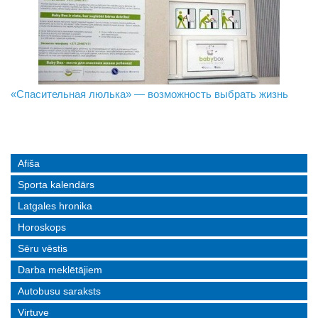
«Спасительная люлька» — возможность выбрать жизнь
В Даугавпилсе определили сильнейших в пляжном
Новое поколение пограничников: Даугавпилсское
волейболе
управление пополнили молодые специалисты
Afiša
Sporta kalendārs
Latgales hronika
Horoskops
Sēru vēstis
Darba meklētājiem
Autobusu saraksts
Virtuve