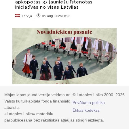
Mājas lapas jaunā versija veidota ar
© Latgales Laiks 2000–2026
Valsts kultūrkapitāla fonda finansiālo
Privātuma politika
atbalstu.
Ētikas kodekss
«Latgales Laiks» materiālu
pārpublicēšana bez rakstiskas atļaujas stingri aizliegta.