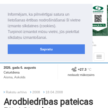
Informējam, ka pilnvērtīgai satura un
lietošanas ērtības nodrošināšanai šī vietne
izmanto sīkdatnes (cookies).
Turpinot izmantot mūsu vietni, jūs piekrītat
sīkdatņu izmantošanai.
„Latgales Laiks” iznāk latviešu un krievu valodās visā Dienvidlatgalē un Sēlijā,
„Latgales Laiks” latviešu valodā aptver Daugavpils valstspilsētu, Augšdaugavas
novadu un apkārtējos novadus un pilsētas.
Sapratu
Sadaļas
Navig
2026. gada 6. augusts
+27.3
°C
Ceturtdiena
nedaudz mākoņains
Aisma, Askolds
Rakstu arhīvs
2008
18.04.2008
Arodbiedrības pateicas