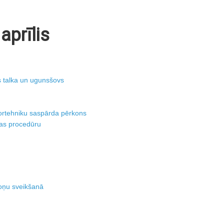
aprīlis
ās talka un ugunsšovs
tortehniku saspārda pērkons
nas procedūru
soņu sveikšanā