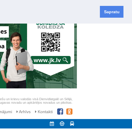
Sapratu
iešu un krievu valodās visā Dienvidlatgalē un Sēlijā,
daugavas novadu un apkārtējos novadus un pilsētas.
nājumi
Arhīvs
Kontakti