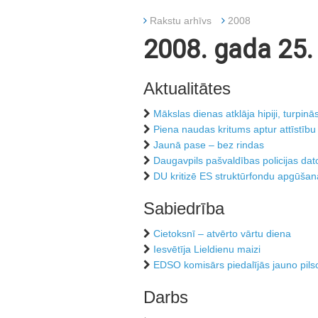
Rakstu arhīvs
2008
2008. gada 25. 
Aktualitātes
Mākslas dienas atklāja hipiji, turpin
Piena naudas kritums aptur attīstību
Jaunā pase – bez rindas
Daugavpils pašvaldības policijas da
DU kritizē ES struktūrfondu apgūša
Sabiedrība
Cietoksnī – atvērto vārtu diena
Iesvētīja Lieldienu maizi
EDSO komisārs piedalījās jauno pil
Darbs