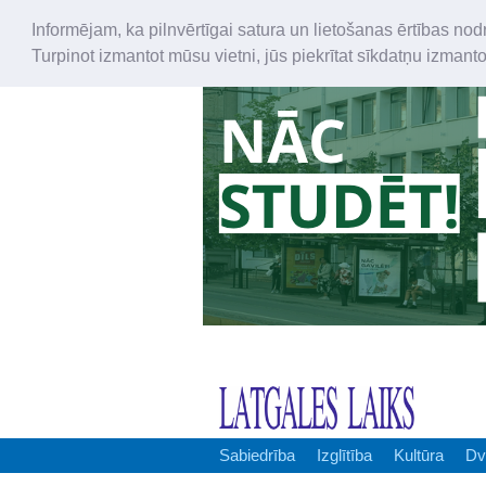
Informējam, ka pilnvērtīgai satura un lietošanas ērtības nod
Turpinot izmantot mūsu vietni, jūs piekrītat sīkdatņu izmant
Sabiedrība
Izglītība
Kultūra
Dv