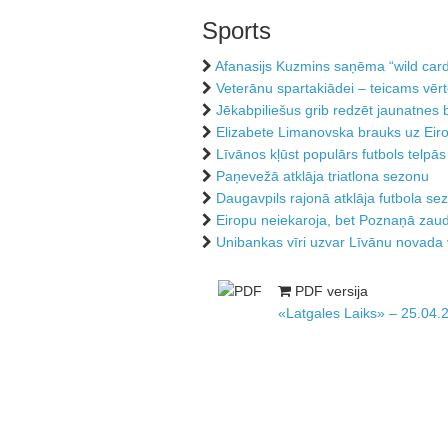
Sports
Afanasijs Kuzmins saņēma “wild card
Veterānu spartakiādei – teicams vēr
Jēkabpiliešus grib redzēt jaunatnes 
Elizabete Limanovska brauks uz Eir
Līvānos kļūst populārs futbols telpās
Paņevežā atklāja triatlona sezonu
Daugavpils rajonā atklāja futbola se
Eiropu neiekaroja, bet Poznaņā zau
Unibankas vīri uzvar Līvānu novada
PDF versija
«Latgales Laiks» – 25.04.