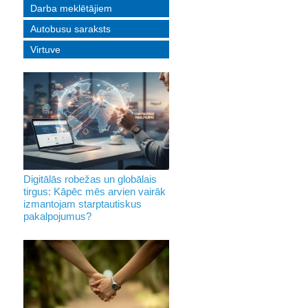
Darba meklētājiem
Autobusu saraksts
Virtuve
Digitālās robežas un globālais
tirgus: Kāpēc mēs arvien vairāk
izmantojam starptautiskus
pakalpojumus?