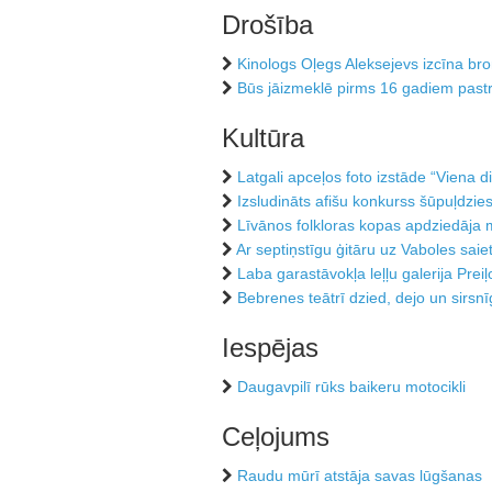
Drošība
Kinologs Oļegs Aleksejevs izcīna br
Būs jāizmeklē pirms 16 gadiem past
Kultūra
Latgali apceļos foto izstāde “Viena d
Izsludināts afišu konkurss šūpuļdz
Līvānos folkloras kopas apdziedāja 
Ar septiņstīgu ģitāru uz Vaboles saiet
Laba garastāvokļa leļļu galerija Preiļ
Bebrenes teātrī dzied, dejo un sirsnī
Iespējas
Daugavpilī rūks baikeru motocikli
Ceļojums
Raudu mūrī atstāja savas lūgšanas