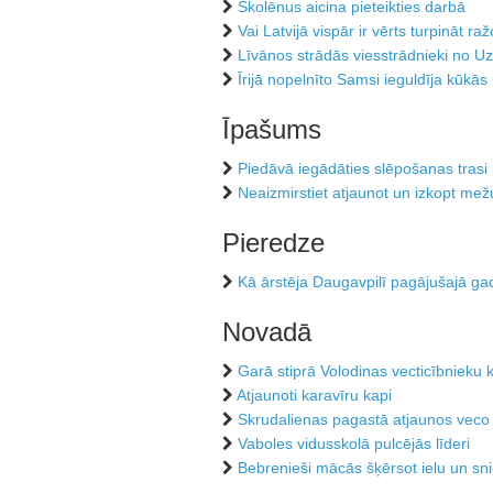
Skolēnus aicina pieteikties darbā
Vai Latvijā vispār ir vērts turpināt r
Līvānos strādās viesstrādnieki no U
Īrijā nopelnīto Samsi ieguldīja kūkā
Īpašums
Piedāvā iegādāties slēpošanas trasi
Neaizmirstiet atjaunot un izkopt mež
Pieredze
Kā ārstēja Daugavpilī pagājušajā ga
Novadā
Garā stiprā Volodinas vecticībnieku 
Atjaunoti karavīru kapi
Skrudalienas pagastā atjaunos veco
Vaboles vidusskolā pulcējās līderi
Bebrenieši mācās šķērsot ielu un sni