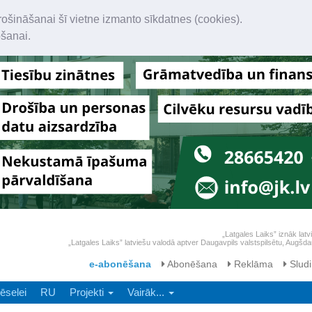
rošināšanai šī vietne izmanto sīkdatnes (cookies).
ošanai.
„Latgales Laiks” iznāk latv
„Latgales Laiks” latviešu valodā aptver Daugavpils valstspilsētu, Augš
e-abonēšana
Abonēšana
Reklāma
Sludi
ēselei
RU
Projekti
Vairāk...