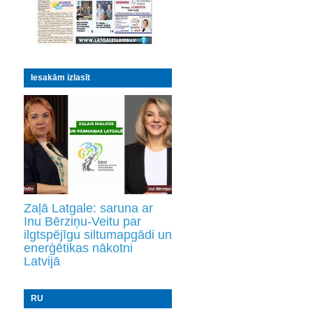
Iesakām izlasīt
Zaļā Latgale: saruna ar
Inu Bērziņu-Veitu par
ilgtspējīgu siltumapgādi un
enerģētikas nākotni
Latvijā
RU