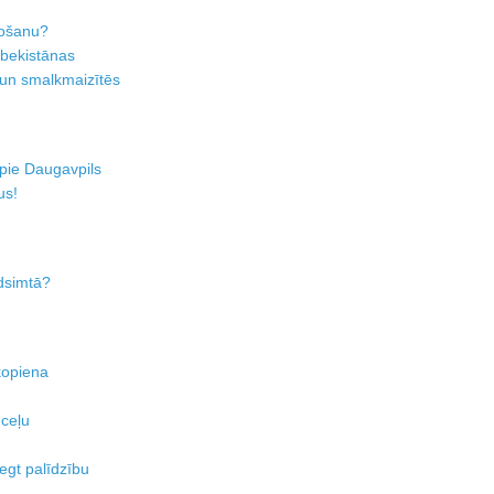
ažošanu?
zbekistānas
s un smalkmaizītēs
 pie Daugavpils
us!
dsimtā?
kopiena
 ceļu
egt palīdzību