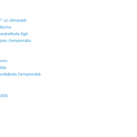
” uz olimpiādi
tējums
basketbola līgā
opas čempionātu
zonu
dēja
 volejbola čempionātā
2008