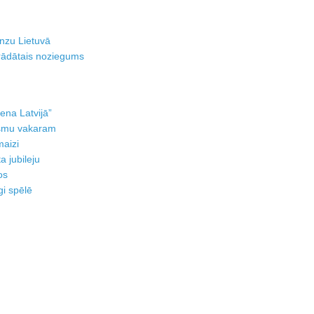
onzu Lietuvā
rādātais noziegums
iena Latvijā”
iesmu vakaram
maizi
a jubileju
os
gi spēlē