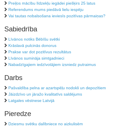
Preiļos mācību līdzekļu iegādei piešķirs 25 latus
Referendums mums piedāvā lielu iespēju
Vai tautas nobalsošana ieviesīs pozitīvas pārmaiņas?
Sabiedrība
Līvānos notiks Bēbīšu svētki
Krāslavā pulcinās donorus
Prakse var dot pozitīvus rezultātus
Līvānos sumināja simtgadnieci
Nabadzīgajiem iedzīvotājiem izsniedz putraimus
Darbs
Pašvaldība pelna ar azartspēļu nodokli un depozītiem
Jāizdzīvo un jāražo kvalitatīvs saldējums
Latgales vēstnese Latvijā
Pieredze
Dziesmu svētku dalībniece no aizkulisēm