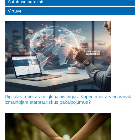
Autobusu saraksts
Virtuve
Digitālās robežas un globālais tirgus: Kāpēc mēs arvien vairāk
izmantojam starptautiskus pakalpojumus?