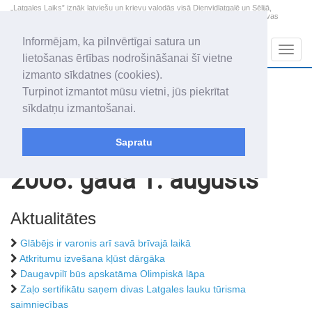
„Latgales Laiks” iznāk latviešu un krievu valodās visā Dienvidlatgalē un Sēlijā,
„Latgales Laiks” latviešu valodā aptver Daugavpils valstspilsētu, Augšdaugavas
novadu un apkārtējos novadus un pilsētas.
Informējam, ka pilnvērtīgai satura un
Sadaļas
Navig
lietošanas ērtības nodrošināšanai šī vietne
izmanto sīkdatnes (cookies).
2026. gada 9. augusts
+21.2
°C
Turpinot izmantot mūsu vietni, jūs piekrītat
Svētdiena
daļēji mākoņains
sīkdatņu izmantošanai.
Genovefa, Genoveva, Madara
Sapratu
Rakstu arhīvs
2008
2008. gada 1. augusts
Aktualitātes
Glābējs ir varonis arī savā brīvajā laikā
Atkritumu izvešana kļūst dārgāka
Daugavpilī būs apskatāma Olimpiskā lāpa
Zaļo sertifikātu saņem divas Latgales lauku tūrisma
saimniecības