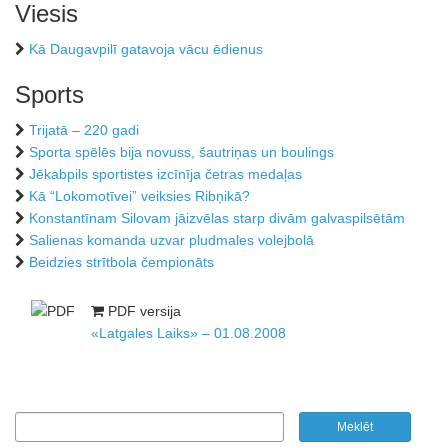
Viesis
Kā Daugavpilī gatavoja vācu ēdienus
Sports
Trijatā – 220 gadi
Sporta spēlēs bija novuss, šautriņas un boulings
Jēkabpils sportistes izcīnīja četras medaļas
Kā “Lokomotīvei” veiksies Ribņikā?
Konstantīnam Silovam jāizvēlas starp divām galvaspilsētām
Salienas komanda uzvar pludmales volejbolā
Beidzies strītbola čempionāts
PDF versija
«Latgales Laiks» – 01.08.2008