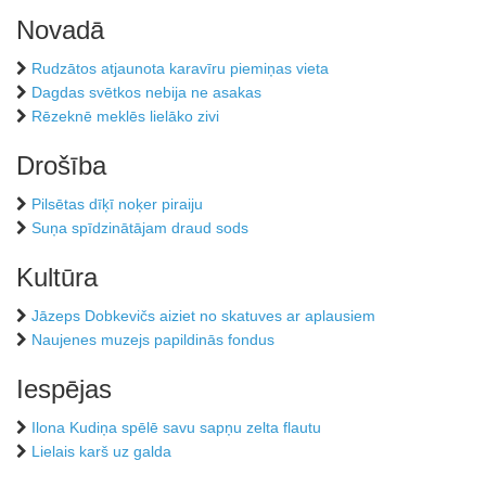
Novadā
Rudzātos atjaunota karavīru piemiņas vieta
Dagdas svētkos nebija ne asakas
Rēzeknē meklēs lielāko zivi
Drošība
Pilsētas dīķī noķer piraiju
Suņa spīdzinātājam draud sods
Kultūra
Jāzeps Dobkevičs aiziet no skatuves ar aplausiem
Naujenes muzejs papildinās fondus
Iespējas
Ilona Kudiņa spēlē savu sapņu zelta flautu
Lielais karš uz galda