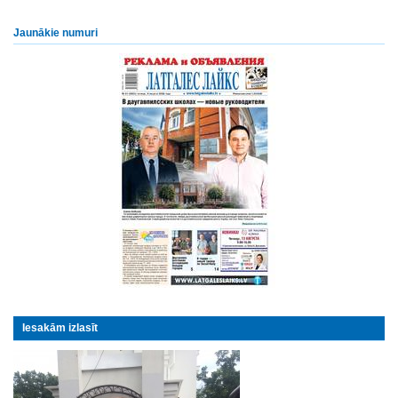
Jaunākie numuri
Iesakām izlasīt