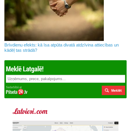
Brīvdienu efekts: kā īsa atpūta divatā atdzīvina attiecības un
kādēļ tas strādā?