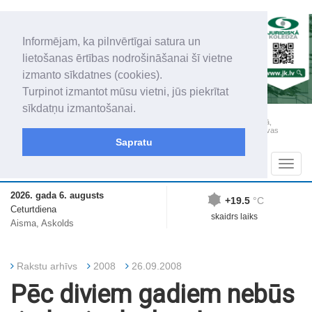
Informējam, ka pilnvērtīgai satura un
lietošanas ērtības nodrošināšanai šī vietne
izmanto sīkdatnes (cookies).
Turpinot izmantot mūsu vietni, jūs piekrītat
sīkdatņu izmantošanai.
„Latgales Laiks” iznāk latviešu un krievu valodās visā Dienvidlatgalē un Sēlijā,
„Latgales Laiks” latviešu valodā aptver Daugavpils valstspilsētu, Augšdaugavas
novadu un apkārtējos novadus un pilsētas.
Sapratu
Sadaļas
Navig
2026. gada 6. augusts
+19.5
°C
Ceturtdiena
skaidrs laiks
Aisma, Askolds
Rakstu arhīvs
2008
26.09.2008
Pēc diviem gadiem nebūs