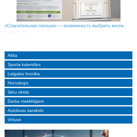
«Спасительная люлька» — возможность выбрать жизнь
В Даугавпилсе определили сильнейших в пляжном
Новое поколение пограничников: Даугавпилсское
волейболе
управление пополнили молодые специалисты
Afiša
Sporta kalendārs
Latgales hronika
Horoskops
Sēru vēstis
Darba meklētājiem
Autobusu saraksts
Virtuve