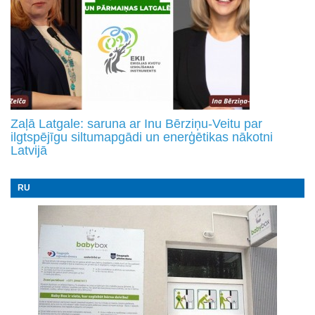
Zaļā Latgale: saruna ar Inu Bērziņu-Veitu par
ilgtspējīgu siltumapgādi un enerģētikas nākotni
Latvijā
RU