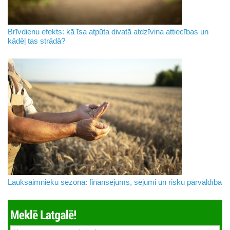
Brīvdienu efekts: kā īsa atpūta divatā atdzīvina attiecības un
kādēļ tas strādā?
Lauksaimnieku sezona: finansējums, sējumi un risku pārvaldība