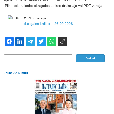
apvienot parlamenta vadīšanu, mācības un atpūtu?
Pilnu tekstu lasiet «Latgales Laiks» drukātajā vai PDF versijā.
PDF versija
«Latgales Laiks» – 26.09.2008
Jaunākie numuri