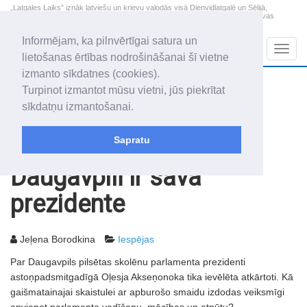
„Latgales Laiks” iznāk latviešu un krievu valodās visā Dienvidlatgalē un Sēlijā,
„Latgales Laiks” latviešu valodā aptver Daugavpils valstspilsētu, Augšdaugavas
novadu un apkārtējos novadus un pilsētas.
Informējam, ka pilnvērtīgai satura un
Sadaļas
Navig
lietošanas ērtības nodrošināšanai šī vietne
izmanto sīkdatnes (cookies).
2026. gada 8. augusts
+17.5
°C
Turpinot izmantot mūsu vietni, jūs piekrītat
Sestdiena
apmācies
sīkdatņu izmantošanai.
Mudīte, Vladislava, Vladislavs
Sapratu
Rakstu arhīvs
2008
26.09.2008
Daugavpilī ir sava
prezidente
Jeļena Borodkina
Iespējas
Par Daugavpils pilsētas skolēnu parlamenta prezidenti
astoņpadsmitgadīgā Oļesja Akseņonoka tika ievēlēta atkārtoti. Kā
gaišmatainajai skaistulei ar apburošo smaidu izdodas veiksmīgi