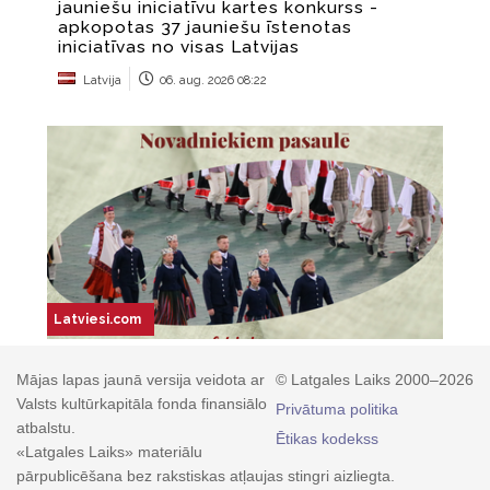
Mājas lapas jaunā versija veidota ar
© Latgales Laiks 2000–2026
Valsts kultūrkapitāla fonda finansiālo
Privātuma politika
atbalstu.
Ētikas kodekss
«Latgales Laiks» materiālu
pārpublicēšana bez rakstiskas atļaujas stingri aizliegta.