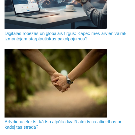
Digitālās robežas un globālais tirgus: Kāpēc mēs arvien vairāk
izmantojam starptautiskus pakalpojumus?
Brīvdienu efekts: kā īsa atpūta divatā atdzīvina attiecības un
kādēļ tas strādā?