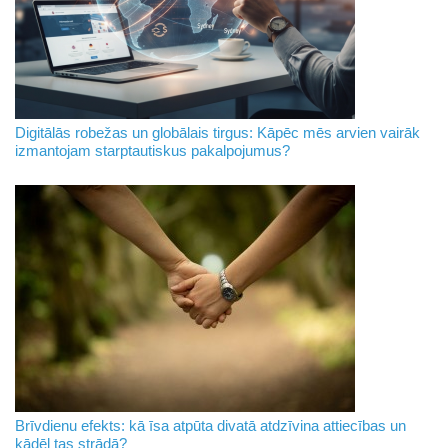
Digitālās robežas un globālais tirgus: Kāpēc mēs arvien vairāk
izmantojam starptautiskus pakalpojumus?
Brīvdienu efekts: kā īsa atpūta divatā atdzīvina attiecības un
kādēļ tas strādā?