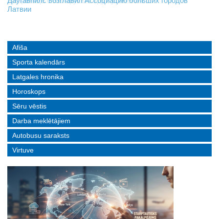
На границе с Беларусью ждут усиления
Даугавпилс возглавил Ассоциацию больших городов
Инвалидность — не приговор: «Mediastrims» расскажет
Латвии
реальные истории людей с ограниченными возможностями
Afiša
Sporta kalendārs
Latgales hronika
Horoskops
Sēru vēstis
Darba meklētājiem
Autobusu saraksts
Virtuve