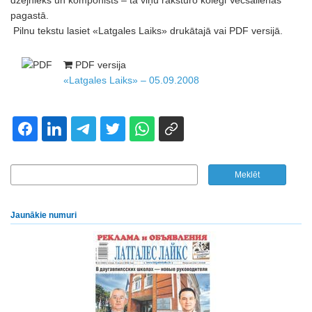
dzejnieks un komponists – tā viņu raksturo kolēģi Vecsalienas
pagastā.
Pilnu tekstu lasiet «Latgales Laiks» drukātajā vai PDF versijā.
PDF versija
«Latgales Laiks» – 05.09.2008
Jaunākie numuri