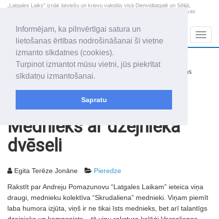
„Latgales Laiks” iznāk latviešu un krievu valodās visā Dienvidlatgalē un Sēlijā,
„Latgales Laiks” latviešu valodā aptver Daugavpils valstspilsētu, Augšdaugavas
novadu un apkārtējos novadus un pilsētas.
Informējam, ka pilnvērtīgai satura un
Sadaļas
Navig
lietošanas ērtības nodrošināšanai šī vietne
izmanto sīkdatnes (cookies).
2026. gada 8. augusts
+14.3
°C
Turpinot izmantot mūsu vietni, jūs piekrītat
Sestdiena
nedaudz mākoņains
sīkdatņu izmantošanai.
Mudīte, Vladislava, Vladislavs
Sapratu
Rakstu arhīvs
2008
05.09.2008
Mednieks ar dzejnieka
dvēseli
Egita Terēze Jonāne
Pieredze
Rakstīt par Andreju Pomazunovu “Latgales Laikam” ieteica viņa
draugi, mednieku kolektīva “Skrudaliena” mednieki. Viņam piemīt
laba humora izjūta, viņš ir ne tikai īsts mednieks, bet arī talantīgs