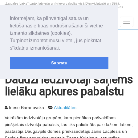
„Latgales Laiks” iznāk latviešu un krievu valodās visā Dienvidlatgalē un Sēlijā,
„Latgales Laiks” latviešu valodā aptver Daugavpils valstspilsētu, Augšdaugavas
novadu un apkārtējos novadus un pilsētas.
Informējam, ka pilnvērtīgai satura un
Sadaļas
Navig
lietošanas ērtības nodrošināšanai šī vietne
izmanto sīkdatnes (cookies).
2026. gada 8. augusts
+18.9
°C
Turpinot izmantot mūsu vietni, jūs piekrītat
Sestdiena
apmācies
sīkdatņu izmantošanai.
Mudīte, Vladislava, Vladislavs
Sapratu
Rakstu arhīvs
2009
20.10.2009
Daudzi iedzīvotāji saņems
lielāku apkures pabalstu
Inese Baranovska
Aktualitātes
Vairākām iedzīvotāju grupām, kam pienākas pašvaldības
piešķirtais dzīvokļa pabalsts, tas tiks palielināts par dažiem latiem,
pastāstīja Daugavpils domes priekšsēdētājs Jānis Lāčplēsis un