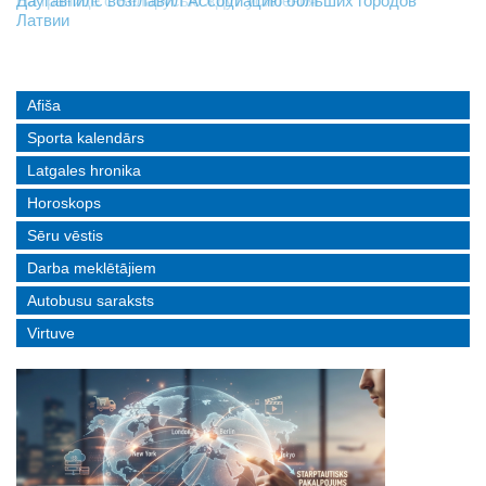
На границе с Беларусью ждут усиления
Даугавпилс возглавил Ассоциацию больших городов
Инвалидность — не приговор: «Mediastrims» расскажет
Латвии
реальные истории людей с ограниченными возможностями
Afiša
Sporta kalendārs
Latgales hronika
Horoskops
Sēru vēstis
Darba meklētājiem
Autobusu saraksts
Virtuve