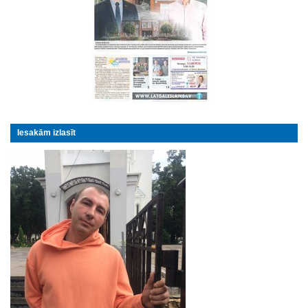
Iesakām izlasīt