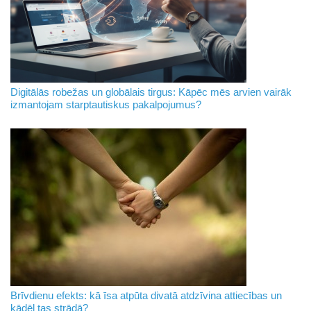
Digitālās robežas un globālais tirgus: Kāpēc mēs arvien vairāk
izmantojam starptautiskus pakalpojumus?
Brīvdienu efekts: kā īsa atpūta divatā atdzīvina attiecības un
kādēļ tas strādā?