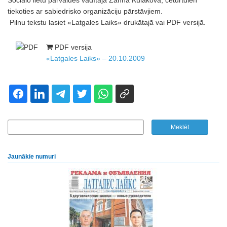
Sociālo lietu pārvaldes vadītāja Žanna Kulakova, ceturtdien
tiekoties ar sabiedrisko organizāciju pārstāvjiem.
Pilnu tekstu lasiet «Latgales Laiks» drukātajā vai PDF versijā.
PDF versija
«Latgales Laiks» – 20.10.2009
Jaunākie numuri