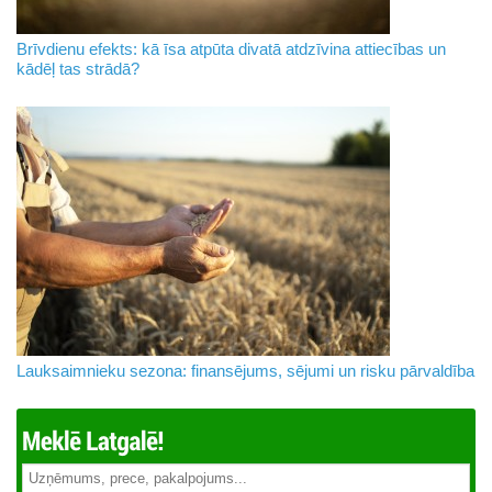
Brīvdienu efekts: kā īsa atpūta divatā atdzīvina attiecības un
kādēļ tas strādā?
Lauksaimnieku sezona: finansējums, sējumi un risku pārvaldība