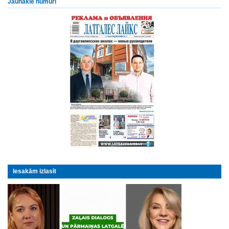
Jaunākie numuri
Iesakām izlasīt