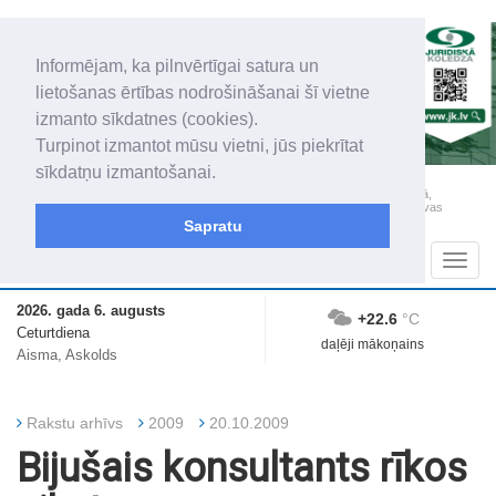
Informējam, ka pilnvērtīgai satura un
lietošanas ērtības nodrošināšanai šī vietne
izmanto sīkdatnes (cookies).
Turpinot izmantot mūsu vietni, jūs piekrītat
sīkdatņu izmantošanai.
„Latgales Laiks” iznāk latviešu un krievu valodās visā Dienvidlatgalē un Sēlijā,
„Latgales Laiks” latviešu valodā aptver Daugavpils valstspilsētu, Augšdaugavas
novadu un apkārtējos novadus un pilsētas.
Sapratu
Sadaļas
Navig
2026. gada 6. augusts
+22.6
°C
Ceturtdiena
daļēji mākoņains
Aisma, Askolds
Rakstu arhīvs
2009
20.10.2009
Bijušais konsultants rīkos