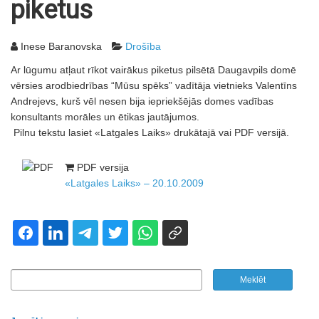
piketus
Inese Baranovska
Drošība
Ar lūgumu atļaut rīkot vairākus piketus pilsētā Daugavpils domē
vērsies arodbiedrības “Mūsu spēks” vadītāja vietnieks Valentīns
Andrejevs, kurš vēl nesen bija iepriekšējās domes vadības
konsultants morāles un ētikas jautājumos.
Pilnu tekstu lasiet «Latgales Laiks» drukātajā vai PDF versijā.
PDF versija
«Latgales Laiks» – 20.10.2009