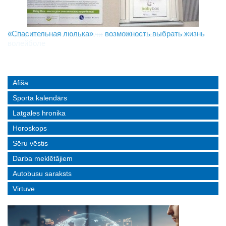
«Спасительная люлька» — возможность выбрать жизнь
В Даугавпилсе определили сильнейших в пляжном
Новое поколение пограничников: Даугавпилсское
волейболе
управление пополнили молодые специалисты
Afiša
Sporta kalendārs
Latgales hronika
Horoskops
Sēru vēstis
Darba meklētājiem
Autobusu saraksts
Virtuve