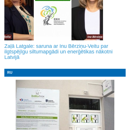
Zaļā Latgale: saruna ar Inu Bērziņu-Veitu par
ilgtspējīgu siltumapgādi un enerģētikas nākotni
Latvijā
RU