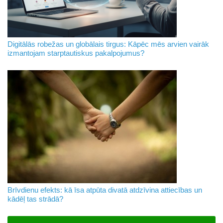
Digitālās robežas un globālais tirgus: Kāpēc mēs arvien vairāk
izmantojam starptautiskus pakalpojumus?
Brīvdienu efekts: kā īsa atpūta divatā atdzīvina attiecības un
kādēļ tas strādā?