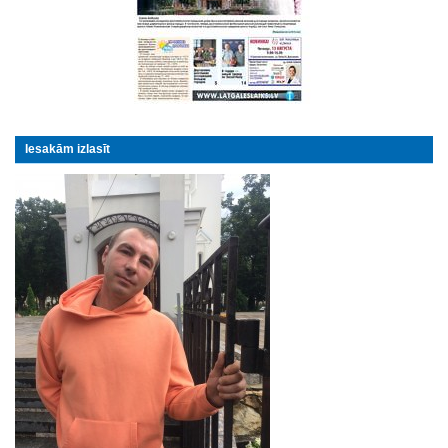
Iesakām izlasīt