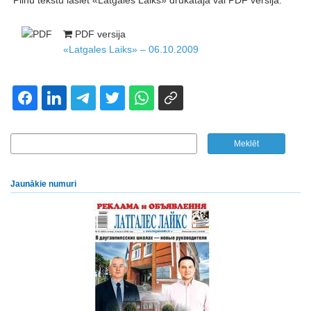
Pilnu tekstu lasiet «Latgales Laiks» drukātajā vai PDF versijā.
PDF versija
«Latgales Laiks» – 06.10.2009
Jaunākie numuri