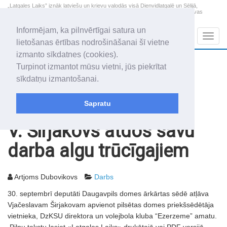
„Latgales Laiks” iznāk latviešu un krievu valodās visā Dienvidlatgalē un Sēlijā,
„Latgales Laiks” latviešu valodā aptver Daugavpils valstspilsētu, Augšdaugavas
novadu un apkārtējos novadus un pilsētas.
Informējam, ka pilnvērtīgai satura un
Sadaļas
Navig
lietošanas ērtības nodrošināšanai šī vietne
izmanto sīkdatnes (cookies).
2026. gada 7. augusts
+14.3
°C
Turpinot izmantot mūsu vietni, jūs piekrītat
Piektdiena
skaidrs laiks
sīkdatņu izmantošanai.
Alfrēds, Fredis, Madars
Sapratu
Rakstu arhīvs
2009
06.10.2009
V. Širjakovs atdos savu
darba algu trūcīgajiem
Artjoms Dubovikovs
Darbs
30. septembrī deputāti Daugavpils domes ārkārtas sēdē atļāva
Vjačeslavam Širjakovam apvienot pilsētas domes priekšsēdētāja
vietnieka, DzKSU direktora un volejbola kluba “Ezerzeme” amatu.