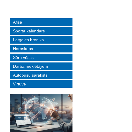
Afiša
Sporta kalendārs
Latgales hronika
Horoskops
Sēru vēstis
Darba meklētājiem
Autobusu saraksts
Virtuve