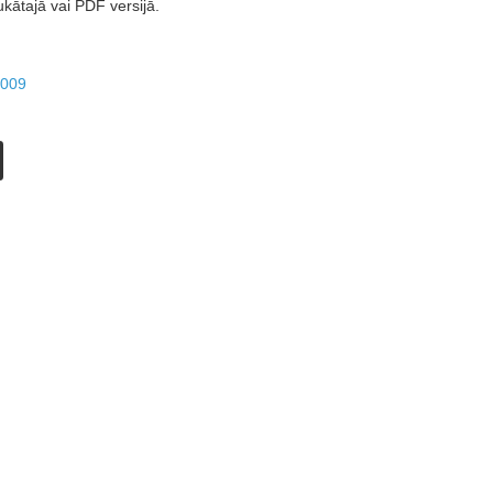
ukātajā vai PDF versijā.
2009