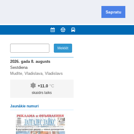
iešu un krievu valodās visā Dienvidlatgalē un Sēlijā,
daugavas novadu un apkārtējos novadus un pilsētas.
Sapratu
nājumi
Arhīvs
Kontakti
2026. gada 8. augusts
Sestdiena
Mudīte, Vladislava, Vladislavs
+11.0
°C
skaidrs laiks
Jaunākie numuri