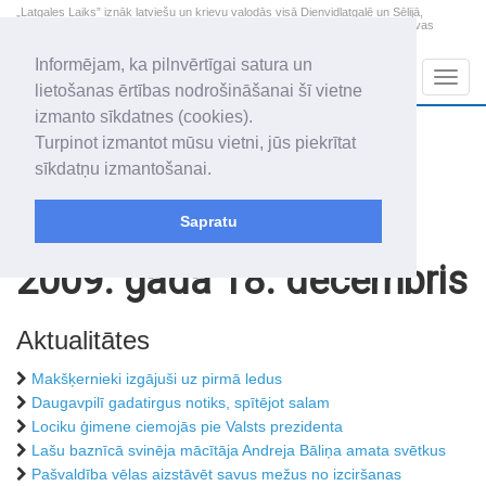
„Latgales Laiks” iznāk latviešu un krievu valodās visā Dienvidlatgalē un Sēlijā,
„Latgales Laiks” latviešu valodā aptver Daugavpils valstspilsētu, Augšdaugavas
novadu un apkārtējos novadus un pilsētas.
Informējam, ka pilnvērtīgai satura un
Sadaļas
Navig
lietošanas ērtības nodrošināšanai šī vietne
izmanto sīkdatnes (cookies).
2026. gada 7. augusts
+22.2
°C
Turpinot izmantot mūsu vietni, jūs piekrītat
Piektdiena
apmācies
sīkdatņu izmantošanai.
Alfrēds, Fredis, Madars
Sapratu
Rakstu arhīvs
2009
2009. gada 18. decembris
Aktualitātes
Makšķernieki izgājuši uz pirmā ledus
Daugavpilī gadatirgus notiks, spītējot salam
Lociku ģimene ciemojās pie Valsts prezidenta
Lašu baznīcā svinēja mācītāja Andreja Bāliņa amata svētkus
Pašvaldība vēlas aizstāvēt savus mežus no izciršanas