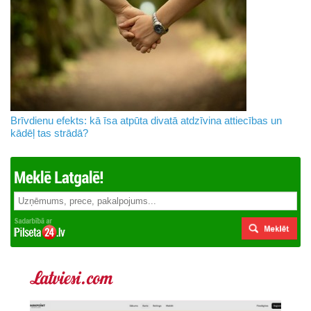
Brīvdienu efekts: kā īsa atpūta divatā atdzīvina attiecības un
kādēļ tas strādā?