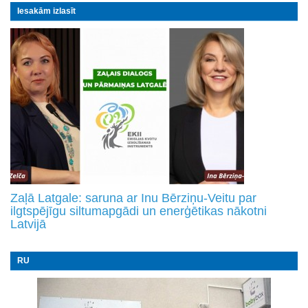
Iesakām izlasīt
Zaļā Latgale: saruna ar Inu Bērziņu-Veitu par
ilgtspējīgu siltumapgādi un enerģētikas nākotni
Latvijā
RU