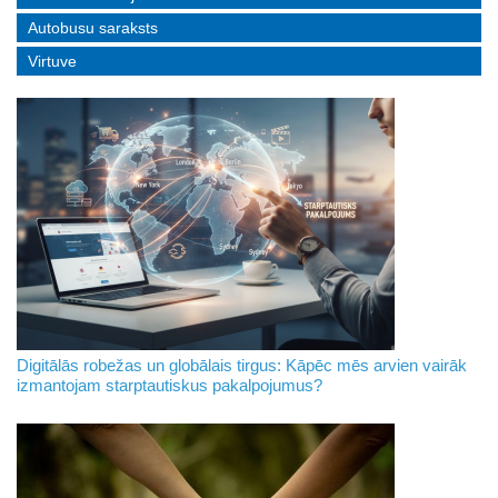
Autobusu saraksts
Virtuve
Digitālās robežas un globālais tirgus: Kāpēc mēs arvien vairāk
izmantojam starptautiskus pakalpojumus?