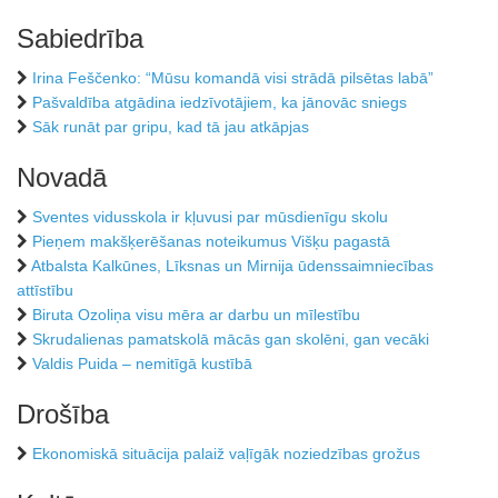
Sabiedrība
Irina Feščenko: “Mūsu komandā visi strādā pilsētas labā”
Pašvaldība atgādina iedzīvotājiem, ka jānovāc sniegs
Sāk runāt par gripu, kad tā jau atkāpjas
Novadā
Sventes vidusskola ir kļuvusi par mūsdienīgu skolu
Pieņem makšķerēšanas noteikumus Višķu pagastā
Atbalsta Kalkūnes, Līksnas un Mirnija ūdenssaimniecības
attīstību
Biruta Ozoliņa visu mēra ar darbu un mīlestību
Skrudalienas pamatskolā mācās gan skolēni, gan vecāki
Valdis Puida – nemitīgā kustībā
Drošība
Ekonomiskā situācija palaiž vaļīgāk noziedzības grožus