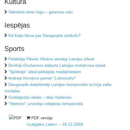
Kultūra
Vabolieši atver logu – gaismas ceļu
Iespējas
Kā Kaija kļuva par Daugavpils simbolu?
Sports
Peldētājs Pāvels Vilcāns startēja Latvijas izlasē
Dmitrijs Goršanovs iekļauts Latvijas motokrosa izlasē
“Spīdvejs” atkal piekāpās medaļniekiem
Andrejs Koroļovs pamet “Lokomotīvi”
Daugavpils daiļslidotāji Latvijas čempionātā izcīnīja zelta
medaļas
Godalgotās vietās – tikai meitenes
“Stiebriņi” uzvarēja volejbola čempionātā
PDF versija
«Latgales Laiks» – 18.12.2009