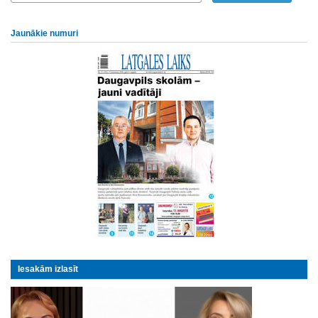
Jaunākie numuri
Iesakām izlasīt