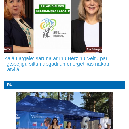
Zaļā Latgale: saruna ar Inu Bērziņu-Veitu par
ilgtspējīgu siltumapgādi un enerģētikas nākotni
Latvijā
RU