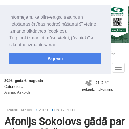
Informējam, ka pilnvērtīgai satura un
lietošanas ērtības nodrošināšanai šī vietne
izmanto sīkdatnes (cookies).
Turpinot izmantot mūsu vietni, jūs piekrītat
sīkdatņu izmantošanai.
„Latgales Laiks” iznāk latviešu un krievu valodās visā Dienvidlatgalē un Sēlijā,
„Latgales Laiks” latviešu valodā aptver Daugavpils valstspilsētu, Augšdaugavas
novadu un apkārtējos novadus un pilsētas.
Sapratu
Sadaļas
Navig
2026. gada 6. augusts
+21.2
°C
Ceturtdiena
nedaudz mākoņains
Aisma, Askolds
Rakstu arhīvs
2009
08.12.2009
Afonijs Sokolovs gādā par