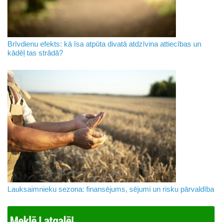
Brīvdienu efekts: kā īsa atpūta divatā atdzīvina attiecības un
kādēļ tas strādā?
Lauksaimnieku sezona: finansējums, sējumi un risku pārvaldība