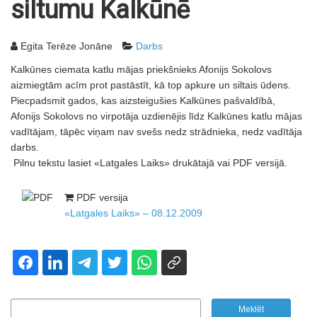
siltumu Kalkūnē
Egita Terēze Jonāne
Darbs
Kalkūnes ciemata katlu mājas priekšnieks Afonijs Sokolovs
aizmiegtām acīm prot pastāstīt, kā top apkure un siltais ūdens.
Piecpadsmit gados, kas aizsteigušies Kalkūnes pašvaldībā,
Afonijs Sokolovs no virpotāja uzdienējis līdz Kalkūnes katlu mājas
vadītājam, tāpēc viņam nav svešs nedz strādnieka, nedz vadītāja
darbs.
Pilnu tekstu lasiet «Latgales Laiks» drukātajā vai PDF versijā.
PDF versija
«Latgales Laiks» – 08.12.2009