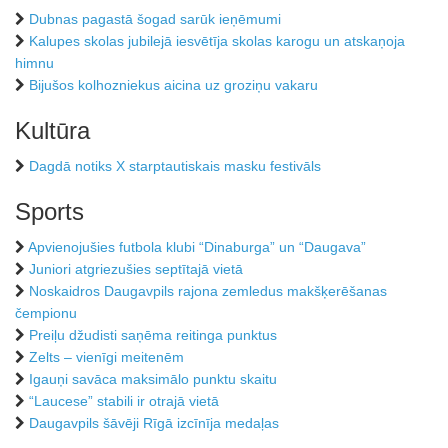
Dubnas pagastā šogad sarūk ieņēmumi
Kalupes skolas jubilejā iesvētīja skolas karogu un atskaņoja
himnu
Bijušos kolhozniekus aicina uz groziņu vakaru
Kultūra
Dagdā notiks X starptautiskais masku festivāls
Sports
Apvienojušies futbola klubi “Dinaburga” un “Daugava”
Juniori atgriezušies septītajā vietā
Noskaidros Daugavpils rajona zemledus makšķerēšanas
čempionu
Preiļu džudisti saņēma reitinga punktus
Zelts – vienīgi meitenēm
Igauņi savāca maksimālo punktu skaitu
“Laucese” stabili ir otrajā vietā
Daugavpils šāvēji Rīgā izcīnīja medaļas