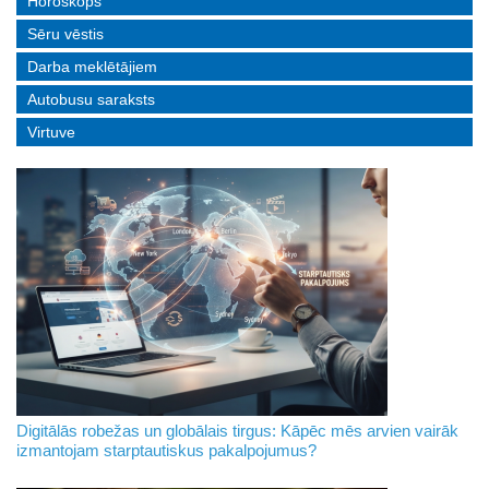
Horoskops
Sēru vēstis
Darba meklētājiem
Autobusu saraksts
Virtuve
Digitālās robežas un globālais tirgus: Kāpēc mēs arvien vairāk
izmantojam starptautiskus pakalpojumus?