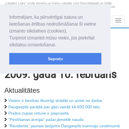
„Latgales Laiks” iznāk latviešu un krievu valodās visā Dienvidlatgalē un Sēlijā,
„Latgales Laiks” latviešu valodā aptver Daugavpils valstspilsētu, Augšdaugavas
novadu un apkārtējos novadus un pilsētas.
Informējam, ka pilnvērtīgai satura un
Sadaļas
Navig
lietošanas ērtības nodrošināšanai šī vietne
izmanto sīkdatnes (cookies).
2026. gada 7. augusts
+20.1
°C
Turpinot izmantot mūsu vietni, jūs piekrītat
Piektdiena
apmācies
sīkdatņu izmantošanai.
Alfrēds, Fredis, Madars
Sapratu
Rakstu arhīvs
2009
2009. gada 10. februāris
Aktualitātes
Visiem ir tiesības likumīgi strādāt un aiziet no darba
Daugavpils parādā par gāzi vairāk kā 600 000 latu
Preiļos zupas virtuve ir pieprasīta
“Pestīšanas armijai” pašai jāmeklē nauda
“Revidenta” jaunais lasījums Daugavpils tramvaju uzņēmumā