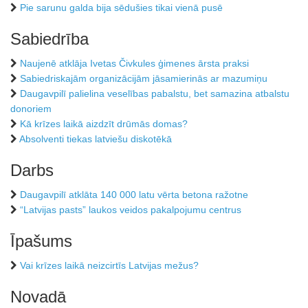
Pie sarunu galda bija sēdušies tikai vienā pusē
Sabiedrība
Naujenē atklāja Ivetas Čivkules ģimenes ārsta praksi
Sabiedriskajām organizācijām jāsamierinās ar mazumiņu
Daugavpilī palielina veselības pabalstu, bet samazina atbalstu
donoriem
Kā krīzes laikā aizdzīt drūmās domas?
Absolventi tiekas latviešu diskotēkā
Darbs
Daugavpilī atklāta 140 000 latu vērta betona ražotne
“Latvijas pasts” laukos veidos pakalpojumu centrus
Īpašums
Vai krīzes laikā neizcirtīs Latvijas mežus?
Novadā