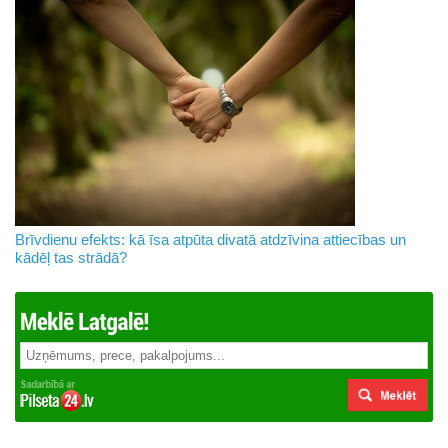
Brīvdienu efekts: kā īsa atpūta divatā atdzīvina attiecības un
kādēļ tas strādā?