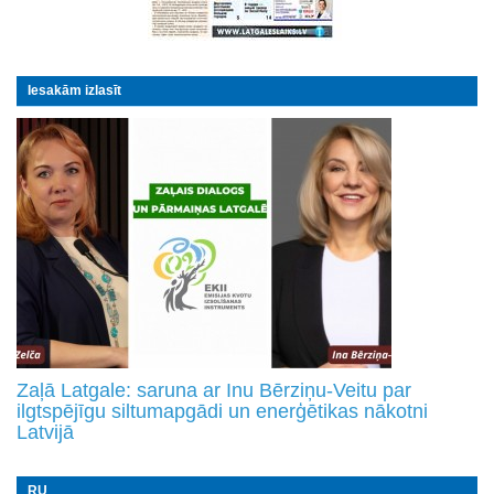
Iesakām izlasīt
Zaļā Latgale: saruna ar Inu Bērziņu-Veitu par
ilgtspējīgu siltumapgādi un enerģētikas nākotni
Latvijā
RU