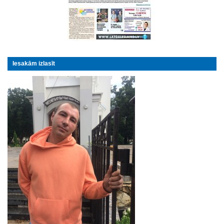
Iesakām izlasīt