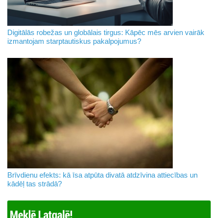
Digitālās robežas un globālais tirgus: Kāpēc mēs arvien vairāk
izmantojam starptautiskus pakalpojumus?
Brīvdienu efekts: kā īsa atpūta divatā atdzīvina attiecības un
kādēļ tas strādā?