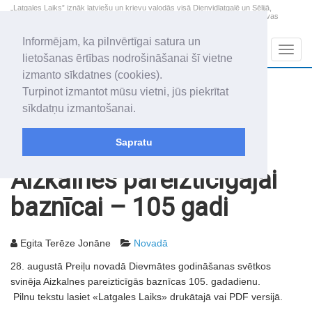
„Latgales Laiks” iznāk latviešu un krievu valodās visā Dienvidlatgalē un Sēlijā,
„Latgales Laiks” latviešu valodā aptver Daugavpils valstspilsētu, Augšdaugavas
novadu un apkārtējos novadus un pilsētas.
Informējam, ka pilnvērtīgai satura un
Sadaļas
Navig
lietošanas ērtības nodrošināšanai šī vietne
izmanto sīkdatnes (cookies).
2026. gada 8. augusts
+19.3
°C
Turpinot izmantot mūsu vietni, jūs piekrītat
Sestdiena
apmācies
sīkdatņu izmantošanai.
Mudīte, Vladislava, Vladislavs
Sapratu
Rakstu arhīvs
2009
01.09.2009
Aizkalnes pareizticīgajai
baznīcai – 105 gadi
Egita Terēze Jonāne
Novadā
28. augustā Preiļu novadā Dievmātes godināšanas svētkos
svinēja Aizkalnes pareizticīgās baznīcas 105. gadadienu.
Pilnu tekstu lasiet «Latgales Laiks» drukātajā vai PDF versijā.