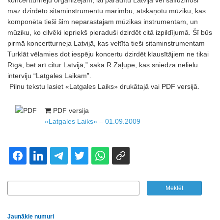
koncertturneju organizējam, lai parādītu Latvijā vēl salīdzinoši
maz dzirdēto sitaminstrumentu marimbu, atskaņotu mūziku, kas
komponēta tieši šim neparastajam mūzikas instrumentam, un
mūziku, ko cilvēki iepriekš pieraduši dzirdēt citā izpildījumā. Šī būs
pirmā koncertturneja Latvijā, kas veltīta tieši sitaminstrumentam
Turklāt vēlamies dot iespēju koncertu dzirdēt klausītājiem ne tikai
Rīgā, bet arī citur Latvijā,” saka R.Zaļupe, kas sniedza nelielu
interviju “Latgales Laikam”.
Pilnu tekstu lasiet «Latgales Laiks» drukātajā vai PDF versijā.
PDF versija
«Latgales Laiks» – 01.09.2009
Jaunākie numuri