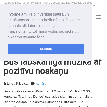
„Latgales Laiks” iznāk latviešu un krievu valodās visā Dienvidlatgalē un Sēlijā,
„Latgales Laiks” latviešu valodā aptver Daugavpils valstspilsētu, Augšdaugavas
novadu un apkārtējos novadus un pilsētas.
Informējam, ka pilnvērtīgai satura un
Sadaļas
Navig
lietošanas ērtības nodrošināšanai šī vietne
izmanto sīkdatnes (cookies).
2026. gada 8. augusts
+18.8
°C
Turpinot izmantot mūsu vietni, jūs piekrītat
Sestdiena
daļēji mākoņains
sīkdatņu izmantošanai.
Mudīte, Vladislava, Vladislavs
Sapratu
Rakstu arhīvs
2009
01.09.2009
Būs labskanīga mūzika ar
pozitīvu noskaņu
Linda Kilevica
Kultūra
Daugavpils rajona kultūras namā 3.septembrī plkst.19.00
koncertā “Marimba Dance” uzstāsies sitaminstrumentālists
Rihards Zaļupe un pianists Raimonds Petrausks. “Šo