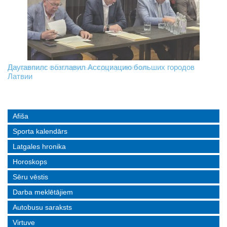
На границе с Беларусью ждут усиления
Даугавпилс возглавил Ассоциацию больших городов
Инвалидность — не приговор: «Mediastrims» расскажет
Латвии
реальные истории людей с ограниченными возможностями
Afiša
Sporta kalendārs
Latgales hronika
Horoskops
Sēru vēstis
Darba meklētājiem
Autobusu saraksts
Virtuve