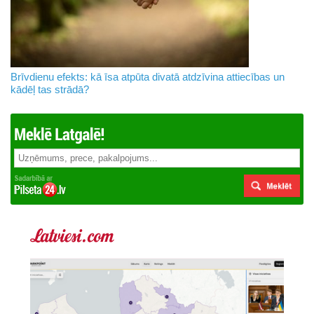
Brīvdienu efekts: kā īsa atpūta divatā atdzīvina attiecības un
kādēļ tas strādā?