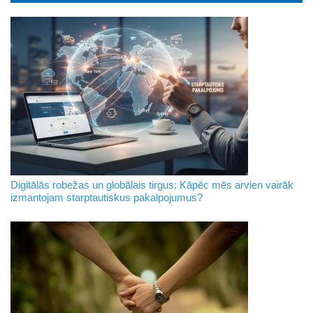
Digitālās robežas un globālais tirgus: Kāpēc mēs arvien vairāk
izmantojam starptautiskus pakalpojumus?