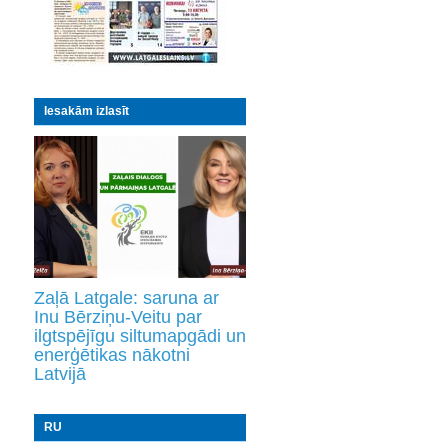
Iesakām izlasīt
Zaļā Latgale: saruna ar
Inu Bērziņu-Veitu par
ilgtspējīgu siltumapgādi un
enerģētikas nākotni
Latvijā
RU