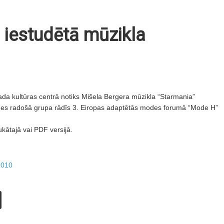
i iestudētā mūzikla
ada kultūras centrā notiks Mišela Bergera mūzikla “Starmania”
es radošā grupa rādīs 3. Eiropas adaptētās modes forumā “Mode H”
ukātajā vai PDF versijā.
2010