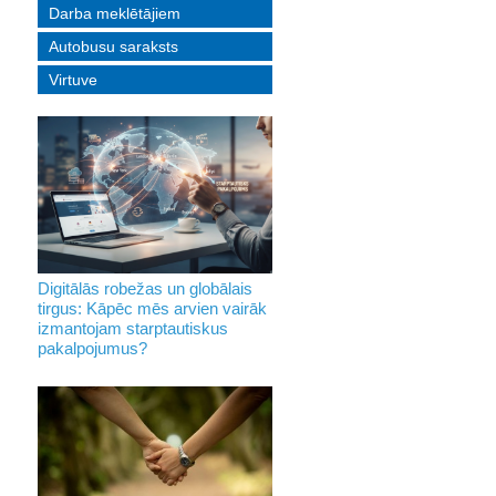
Darba meklētājiem
Autobusu saraksts
Virtuve
Digitālās robežas un globālais
tirgus: Kāpēc mēs arvien vairāk
izmantojam starptautiskus
pakalpojumus?