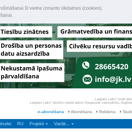
rošināšanai šī vietne izmanto sīkdatnes (cookies).
ošanai.
„Latgales Laiks” iznāk latv
„Latgales Laiks” latviešu valodā aptver Daugavpils valstspilsētu, Augš
e-abonēšana
Abonēšana
Reklāma
Sludi
ēselei
RU
Projekti
Vairāk...