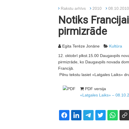
Rakstu arhīvs
2010
08.10.2010
Notiks Francija
pirmizrāde
Egita Terēze Jonāne
Kultūra
12. oktobrī plkst.15.00 Daugavpils nov
pirmizrāde, ko Daugavpils novada dom
Francijā.
Pilnu tekstu lasiet «Latgales Laiks» dr
PDF versija
«Latgales Laiks» – 08.10.