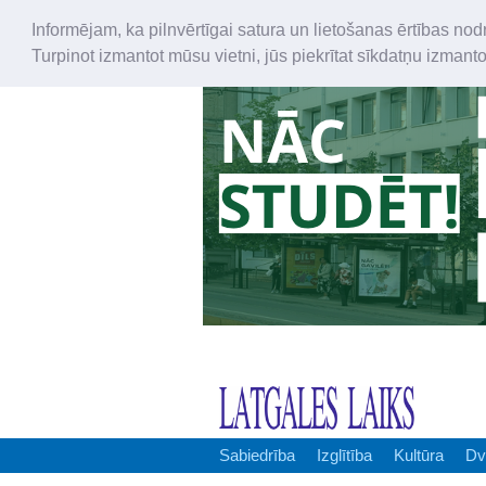
Informējam, ka pilnvērtīgai satura un lietošanas ērtības nod
Turpinot izmantot mūsu vietni, jūs piekrītat sīkdatņu izmant
Sabiedrība
Izglītība
Kultūra
Dv