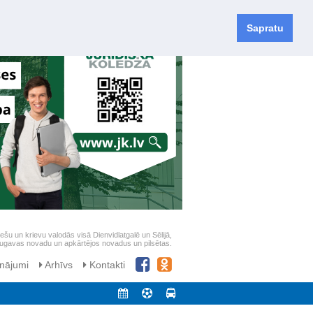
Sapratu
iešu un krievu valodās visā Dienvidlatgalē un Sēlijā,
daugavas novadu un apkārtējos novadus un pilsētas.
nājumi
Arhīvs
Kontakti