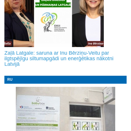
Zaļā Latgale: saruna ar Inu Bērziņu-Veitu par
ilgtspējīgu siltumapgādi un enerģētikas nākotni
Latvijā
RU