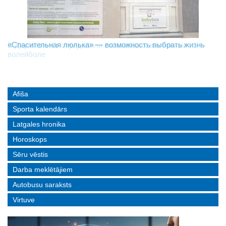
«Спасительная люлька» — возможность выбрать жизнь
В Даугавпилсе определили сильнейших в пляжном
Новое поколение пограничников: Даугавпилсское
волейболе
управление пополнили молодые специалисты
Afiša
Sporta kalendārs
Latgales hronika
Horoskops
Sēru vēstis
Darba meklētājiem
Autobusu saraksts
Virtuve