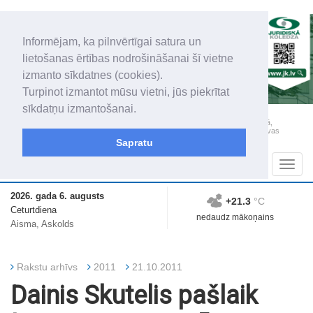
Informējam, ka pilnvērtīgai satura un
lietošanas ērtības nodrošināšanai šī vietne
izmanto sīkdatnes (cookies).
Turpinot izmantot mūsu vietni, jūs piekrītat
sīkdatņu izmantošanai.
„Latgales Laiks” iznāk latviešu un krievu valodās visā Dienvidlatgalē un Sēlijā,
„Latgales Laiks” latviešu valodā aptver Daugavpils valstspilsētu, Augšdaugavas
novadu un apkārtējos novadus un pilsētas.
Sapratu
Sadaļas
Navig
2026. gada 6. augusts
+21.3
°C
Ceturtdiena
nedaudz mākoņains
Aisma, Askolds
Rakstu arhīvs
2011
21.10.2011
Dainis Skutelis pašlaik