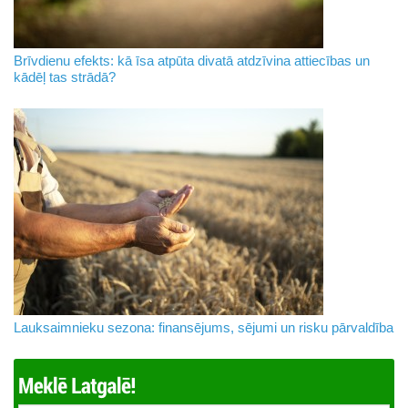
Brīvdienu efekts: kā īsa atpūta divatā atdzīvina attiecības un
kādēļ tas strādā?
Lauksaimnieku sezona: finansējums, sējumi un risku pārvaldība