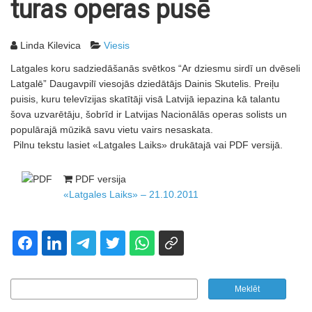
turas operas pusē
Linda Kilevica
Viesis
Latgales koru sadziedāšanās svētkos “Ar dziesmu sirdī un dvēseli
Latgalē” Daugavpilī viesojās dziedātājs Dainis Skutelis. Preiļu
puisis, kuru televīzijas skatītāji visā Latvijā iepazina kā talantu
šova uzvarētāju, šobrīd ir Latvijas Nacionālās operas solists un
populārajā mūzikā savu vietu vairs nesaskata.
Pilnu tekstu lasiet «Latgales Laiks» drukātajā vai PDF versijā.
PDF versija
«Latgales Laiks» – 21.10.2011