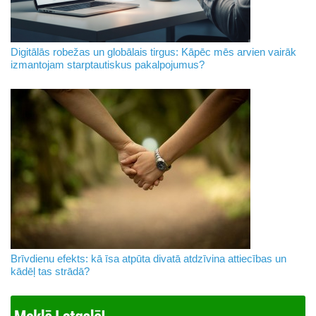
Digitālās robežas un globālais tirgus: Kāpēc mēs arvien vairāk
izmantojam starptautiskus pakalpojumus?
Brīvdienu efekts: kā īsa atpūta divatā atdzīvina attiecības un
kādēļ tas strādā?