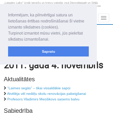
„Latgales Laiks” iznāk latviešu un krievu valodās visā Dienvidlatgalē un Sēlijā,
„Latgales Laiks” latviešu valodā aptver Daugavpils valstspilsētu, Augšdaugavas
novadu un apkārtējos novadus un pilsētas.
Informējam, ka pilnvērtīgai satura un
Sadaļas
Navig
lietošanas ērtības nodrošināšanai šī vietne
izmanto sīkdatnes (cookies).
2026. gada 8. augusts
+11.7
°C
Turpinot izmantot mūsu vietni, jūs piekrītat
Sestdiena
skaidrs laiks
sīkdatņu izmantošanai.
Mudīte, Vladislava, Vladislavs
Sapratu
Rakstu arhīvs
2011
2011. gada 4. novembris
Aktualitātes
“Laimes segās” – tikai vissaldākie sapņi
Atvēlēja vēl nedēļu skolu renovācijas pabeigšanai
Profesors Vladimirs Meņšikovs saņems balvu
Sabiedrība