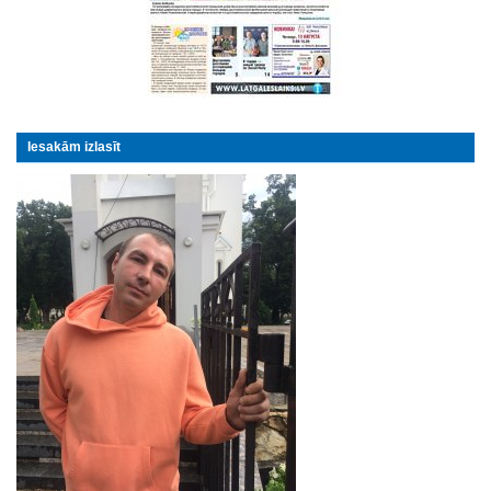
Iesakām izlasīt