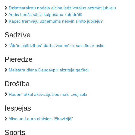
Dzimtsarakstu nodaļa aicina iedzīvotājus atzīmēt jubileju
Andis Lenšs sācis kalpošanu katedrālē
Kāpēc tramvaju uzņēmums nesvin simto jubileju?
Sadzīve
“Ātrās palīdzības” darbs vienmēr ir saistīts ar risku
Pieredze
Meistara diena Daugavpilī aizritēja garšīgi
Drošība
Rudenī atkal aktivizējušies malu zvejnieki
Iespējas
Alise un Laura cīnīsies “Eirovīzijā”
Sports