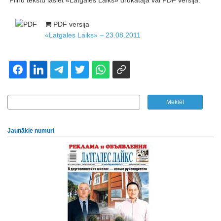
Pilnu tekstu lasiet «Latgales Laiks» drukātajā vai PDF versijā.
PDF versija
«Latgales Laiks» – 23.08.2011
Jaunākie numuri