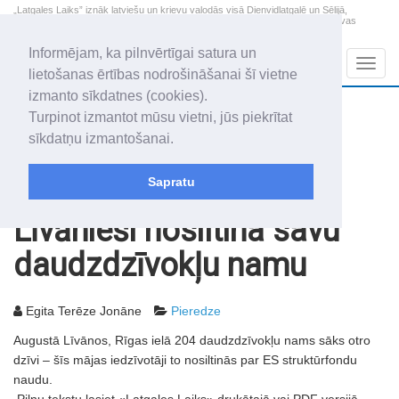
„Latgales Laiks” iznāk latviešu un krievu valodās visā Dienvidlatgalē un Sēlijā,
„Latgales Laiks” latviešu valodā aptver Daugavpils valstspilsētu, Augšdaugavas
novadu un apkārtējos novadus un pilsētas.
Informējam, ka pilnvērtīgai satura un
Sadaļas
Navig
lietošanas ērtības nodrošināšanai šī vietne
izmanto sīkdatnes (cookies).
2026. gada 9. augusts
+17.1
°C
Turpinot izmantot mūsu vietni, jūs piekrītat
Svētdiena
skaidrs laiks
sīkdatņu izmantošanai.
Genovefa, Genoveva, Madara
Sapratu
Rakstu arhīvs
2011
23.08.2011
Līvānieši nosiltina savu
daudzdzīvokļu namu
Egita Terēze Jonāne
Pieredze
Augustā Līvānos, Rīgas ielā 204 daudzdzīvokļu nams sāks otro
dzīvi – šīs mājas iedzīvotāji to nosiltinās par ES struktūrfondu
naudu.