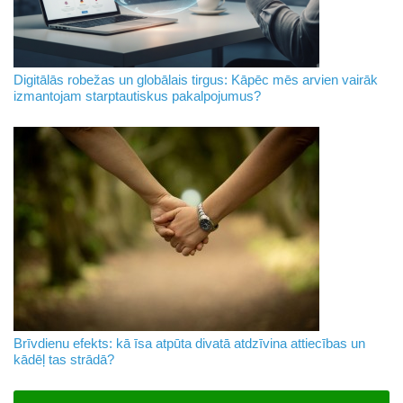
Digitālās robežas un globālais tirgus: Kāpēc mēs arvien vairāk
izmantojam starptautiskus pakalpojumus?
Brīvdienu efekts: kā īsa atpūta divatā atdzīvina attiecības un
kādēļ tas strādā?