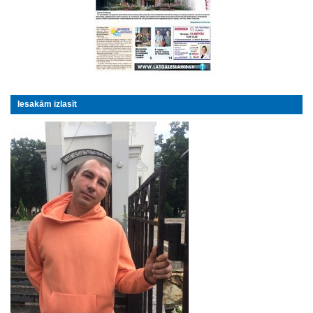
Iesakām izlasīt