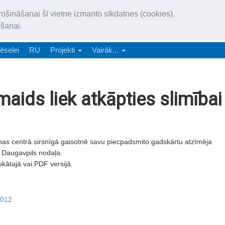
„Latgales Laiks” iznāk latv
rošināšanai šī vietne izmanto sīkdatnes (cookies).
„Latgales Laiks” latviešu valodā aptver Daugavpils valstspilsētu, Augš
ošanai.
e-abonēšana
Abonēšana
Reklāma
Sludi
ēselei
RU
Projekti
Vairāk...
aids liek atkāpties slimībai
enas centrā sirsnīgā gaisotnē savu piecpadsmito gadskārtu atzīmēja
s Daugavpils nodaļa.
ukātajā vai PDF versijā.
2012