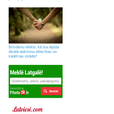
Brīvdienu efekts: kā īsa atpūta
divatā atdzīvina attiecības un
kādēļ tas strādā?