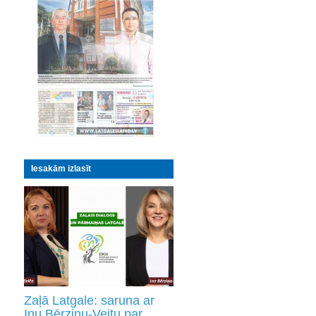
Iesakām izlasīt
Zaļā Latgale: saruna ar
Inu Bērziņu-Veitu par