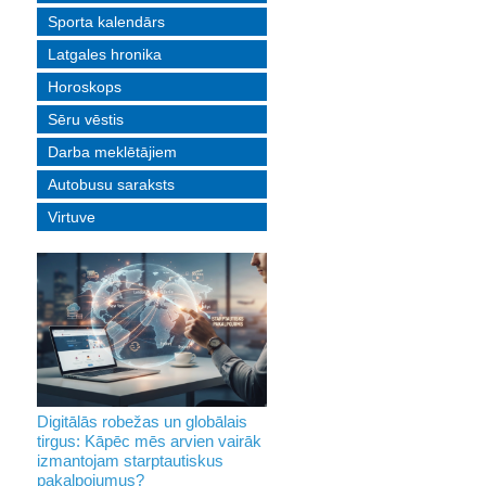
Sporta kalendārs
Latgales hronika
Horoskops
Sēru vēstis
Darba meklētājiem
Autobusu saraksts
Virtuve
Digitālās robežas un globālais
tirgus: Kāpēc mēs arvien vairāk
izmantojam starptautiskus
pakalpojumus?