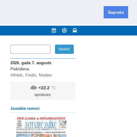
iešu un krievu valodās visā Dienvidlatgalē un Sēlijā,
daugavas novadu un apkārtējos novadus un pilsētas.
Sapratu
nājumi
Arhīvs
Kontakti
2026. gada 7. augusts
Piektdiena
Alfrēds, Fredis, Madars
+22.2
°C
apmācies
Jaunākie numuri