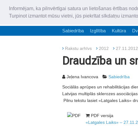
Informējam, ka pilnvērtīgai satura un lietošanas ērtības nod
Turpinot izmantot mūsu vietni, jūs piekrītat sīkdatņu izmant
Sabiedrība
Izglītība
Kultūra
Dv
Rakstu arhīvs
2012
27.11.2012
Draudzība un sm
Jeļena Ivancova
Sabiedrība
Sociālās aprūpes un rehabilitācijas di
Latvijas multiplās sklerozes asociācija
Pilnu tekstu lasiet «Latgales Laiks» dr
PDF versija
«Latgales Laiks» – 27.11.