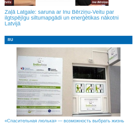
Zaļā Latgale: saruna ar Inu Bērziņu-Veitu par
ilgtspējīgu siltumapgādi un enerģētikas nākotni
Latvijā
RU
«Спасительная люлька» — возможность выбрать жизнь
В Даугавпилсе определили сильнейших в пляжном
Новое поколение пограничников: Даугавпилсское
волейболе
управление пополнили молодые специалисты