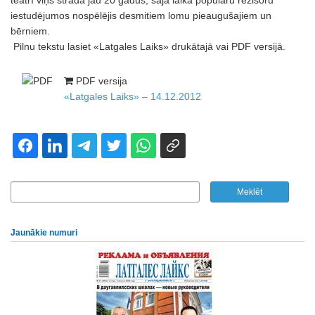
teātrī viņš strādā jau 20 gadus, šajā laikā populāru režisoru
iestudējumos nospēlējis desmitiem lomu pieaugušajiem un
bērniem.
Pilnu tekstu lasiet «Latgales Laiks» drukātajā vai PDF versijā.
PDF versija
«Latgales Laiks» – 14.12.2012
Jaunākie numuri