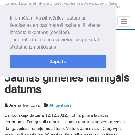
„Latgales Laiks” iznāk latviešu un krievu valodās visā Dienvidlatgalē un Sēlijā,
„Latgales Laiks” latviešu valodā aptver Daugavpils valstspilsētu, Augšdaugavas
novadu un apkārtējos novadus un pilsētas.
Informējam, ka pilnvērtīgai satura un
Sadaļas
Navig
lietošanas ērtības nodrošināšanai šī vietne
izmanto sīkdatnes (cookies).
2026. gada 7. augusts
+19.0
°C
Turpinot izmantot mūsu vietni, jūs piekrītat
Piektdiena
apmācies
sīkdatņu izmantošanai.
Alfrēds, Fredis, Madars
Sapratu
Rakstu arhīvs
2012
14.12.2012
Jaunās ģimenes laimīgais
datums
Jeļena Ivancova
Aktualitātes
Simboliskajā datumā 12.12.2012. notika pirmā laulības
ceremonija Daugavpils teātrī. Uz sava teātra skatuves precējās
daugavpiliešu iemīļotais aktieris Viktors Jancevičs. Daugavpils