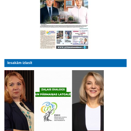
Iesakām izlasīt