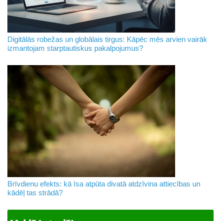
Digitālās robežas un globālais tirgus: Kāpēc mēs arvien vairāk
izmantojam starptautiskus pakalpojumus?
Brīvdienu efekts: kā īsa atpūta divatā atdzīvina attiecības un
kādēļ tas strādā?