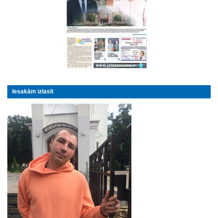
Iesakām izlasīt