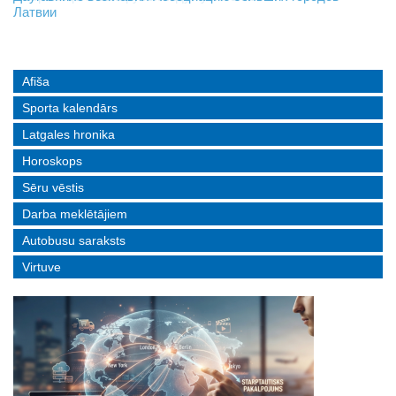
Латвии
реальные истории людей с ограниченными возможностями
Afiša
Sporta kalendārs
Latgales hronika
Horoskops
Sēru vēstis
Darba meklētājiem
Autobusu saraksts
Virtuve