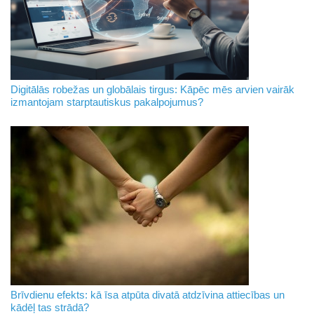
Digitālās robežas un globālais tirgus: Kāpēc mēs arvien vairāk
izmantojam starptautiskus pakalpojumus?
Brīvdienu efekts: kā īsa atpūta divatā atdzīvina attiecības un
kādēļ tas strādā?