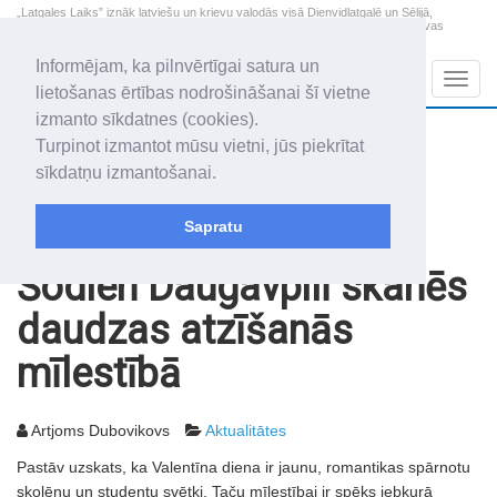
„Latgales Laiks” iznāk latviešu un krievu valodās visā Dienvidlatgalē un Sēlijā,
„Latgales Laiks” latviešu valodā aptver Daugavpils valstspilsētu, Augšdaugavas
novadu un apkārtējos novadus un pilsētas.
Informējam, ka pilnvērtīgai satura un
Sadaļas
Navig
lietošanas ērtības nodrošināšanai šī vietne
izmanto sīkdatnes (cookies).
2026. gada 9. augusts
+22.2
°C
Turpinot izmantot mūsu vietni, jūs piekrītat
Svētdiena
skaidrs laiks
sīkdatņu izmantošanai.
Genovefa, Genoveva, Madara
Sapratu
Rakstu arhīvs
2012
14.02.2012
Šodien Daugavpilī skanēs
daudzas atzīšanās
mīlestībā
Artjoms Dubovikovs
Aktualitātes
Pastāv uzskats, ka Valentīna diena ir jaunu, romantikas spārnotu
skolēnu un studentu svētki. Taču mīlestībai ir spēks jebkurā