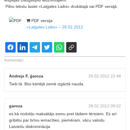
iespējas Daugavpils iedzīvotājiem.
Pilnu tekstu lasiet «Latgales Laiks» drukātajā vai PDF versijā.
PDF versija
«Latgales Laiks» – 28.02.2012
Komentāri
Andrejs F, ģaroza
29.02.2012 22:48
Tieši tā. Būs kārtējā zemē izgāztā nauda.
garoza
28.02.2012 09:02
es kā nodokļu maksātājs esmu pret tādiem tēriņiem. Es arī
gribētu par brīvu iemacīties, piemēram, vācu valodu.
Latviešu diskriminācija