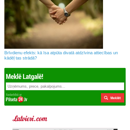
Brīvdienu efekts: kā īsa atpūta divatā atdzīvina attiecības un
kādēļ tas strādā?