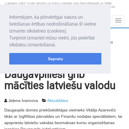
„Latgales Laiks” iznāk latviešu un krievu valodās visā Dienvidlatgalē un Sēlijā,
„Latgales Laiks” latviešu valodā aptver Daugavpils valstspilsētu, Augšdaugavas
novadu un apkārtējos novadus un pilsētas.
Informējam, ka pilnvērtīgai satura un
Sadaļas
Navig
lietošanas ērtības nodrošināšanai šī vietne
izmanto sīkdatnes (cookies).
2026. gada 7. augusts
+17.5
°C
Turpinot izmantot mūsu vietni, jūs piekrītat
Piektdiena
nedaudz mākoņains
sīkdatņu izmantošanai.
Alfrēds, Fredis, Madars
Sapratu
Rakstu arhīvs
2012
28.02.2012
Daugavpilieši grib
mācīties latviešu valodu
Jeļena Ivancova
Aktualitātes
Daugavpils domes priekšsēdētājas vietnieks Vitālijs Azarevičs
tikās ar Izglītības pārvaldes un Finanšu nodaļas speciālistiem, lai
apspriestu latviešu valodas bezmaksas kursu organizēšanas