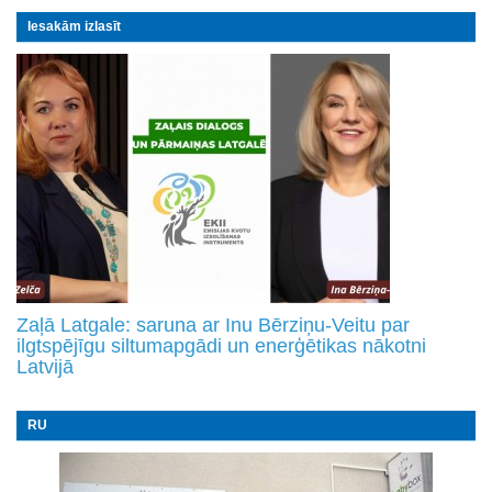
Iesakām izlasīt
Zaļā Latgale: saruna ar Inu Bērziņu-Veitu par
ilgtspējīgu siltumapgādi un enerģētikas nākotni
Latvijā
RU