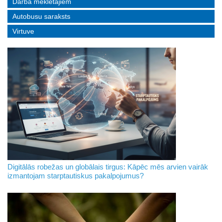
Darba meklētājiem
Autobusu saraksts
Virtuve
Digitālās robežas un globālais tirgus: Kāpēc mēs arvien vairāk
izmantojam starptautiskus pakalpojumus?