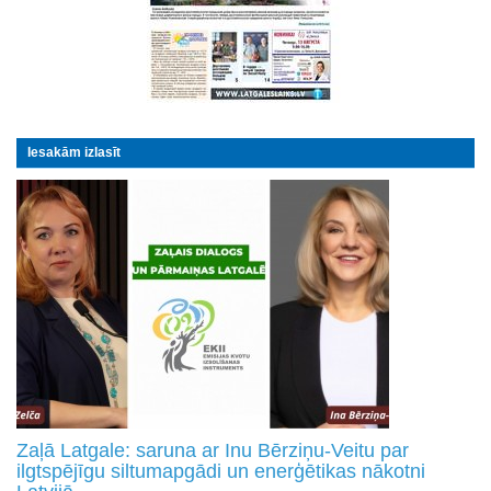
Iesakām izlasīt
Zaļā Latgale: saruna ar Inu Bērziņu-Veitu par
ilgtspējīgu siltumapgādi un enerģētikas nākotni