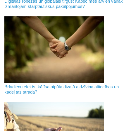
Digitālās robežas un globālais tirgus: Kāpēc mēs arvien vairāk
izmantojam starptautiskus pakalpojumus?
Brīvdienu efekts: kā īsa atpūta divatā atdzīvina attiecības un
kādēļ tas strādā?