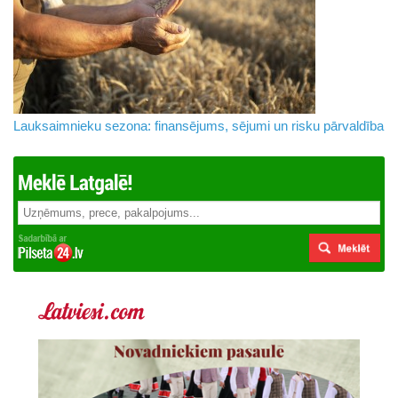
Lauksaimnieku sezona: finansējums, sējumi un risku pārvaldība