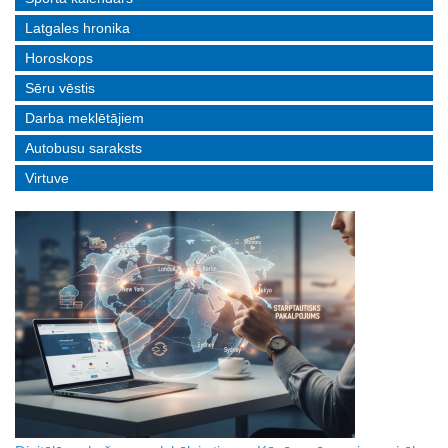
Latgales hronika
Horoskops
Sēru vēstis
Darba meklētājiem
Autobusu saraksts
Virtuve