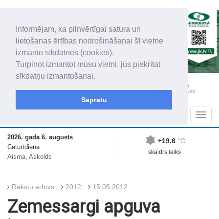
Informējam, ka pilnvērtīgai satura un
lietošanas ērtības nodrošināšanai šī vietne
izmanto sīkdatnes (cookies).
Turpinot izmantot mūsu vietni, jūs piekrītat
sīkdatņu izmantošanai.
„Latgales Laiks” iznāk latviešu un krievu valodās visā Dienvidlatgalē un Sēlijā,
„Latgales Laiks” latviešu valodā aptver Daugavpils valstspilsētu, Augšdaugavas
novadu un apkārtējos novadus un pilsētas.
Sapratu
Sadaļas
Navig
2026. gada 6. augusts
+19.6
°C
Ceturtdiena
skaidrs laiks
Aisma, Askolds
Rakstu arhīvs
2012
15.05.2012
Zemessargi apguva