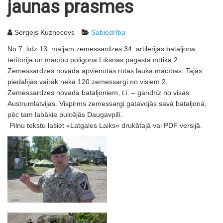
jaunas prasmes
Sergejs Kuzņecovs
Sabiedrība
No 7. līdz 13. maijam zemessardzes 34. artilērijas bataljona
teritorijā un mācību poligonā Līksnas pagastā notika 2.
Zemessardzes novada apvienotās rotas lauka mācības. Tajās
piedalījās vairāk nekā 120 zemessargi no visiem 2.
Zemessardzes novada bataljoniem, t.i. – gandrīz no visas
Austrumlatvijas. Vispirms zemessargi gatavojās savā bataljonā,
pēc tam labākie pulcējās Daugavpilī.
Pilnu tekstu lasiet «Latgales Laiks» drukātajā vai PDF versijā.