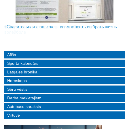
«Спасительная люлька» — возможность выбрать жизнь
В Даугавпилсе определили сильнейших в пляжном
Новое поколение пограничников: Даугавпилсское
волейболе
управление пополнили молодые специалисты
Afiša
Sporta kalendārs
Latgales hronika
Horoskops
Sēru vēstis
Darba meklētājiem
Autobusu saraksts
Virtuve