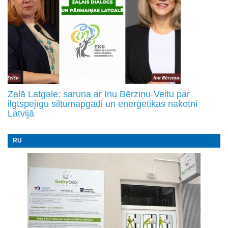
Zaļā Latgale: saruna ar Inu Bērziņu-Veitu par
ilgtspējīgu siltumapgādi un enerģētikas nākotni
Latvijā
RU