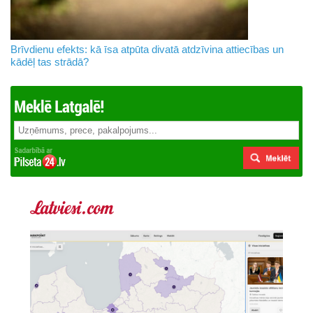
Brīvdienu efekts: kā īsa atpūta divatā atdzīvina attiecības un
kādēļ tas strādā?