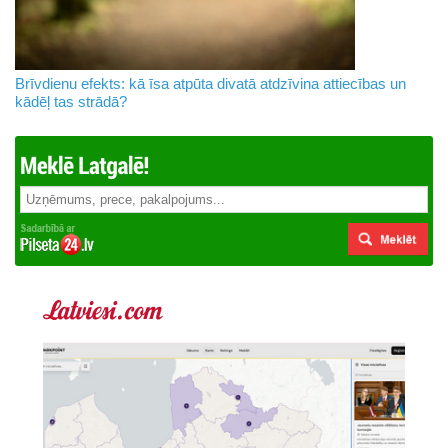
Brīvdienu efekts: kā īsa atpūta divatā atdzīvina attiecības un
kādēļ tas strādā?