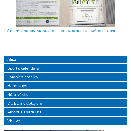
«Спасительная люлька» — возможность выбрать жизнь
В Даугавпилсе определили сильнейших в пляжном
Новое поколение пограничников: Даугавпилсское
волейболе
управление пополнили молодые специалисты
Afiša
Sporta kalendārs
Latgales hronika
Horoskops
Sēru vēstis
Darba meklētājiem
Autobusu saraksts
Virtuve