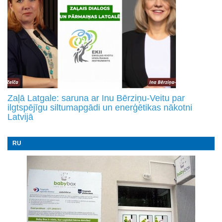
Zaļā Latgale: saruna ar Inu Bērziņu-Veitu par
ilgtspējīgu siltumapgādi un enerģētikas nākotni
Latvijā
RU