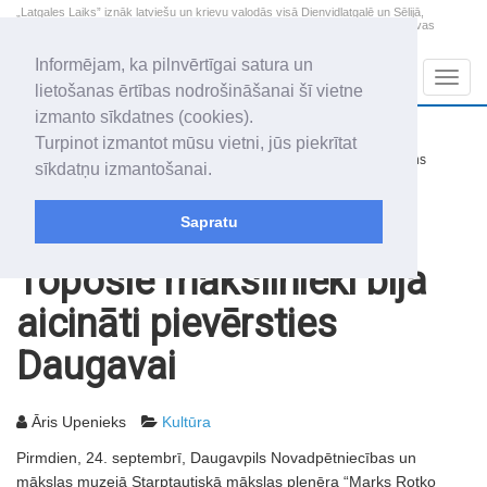
„Latgales Laiks” iznāk latviešu un krievu valodās visā Dienvidlatgalē un Sēlijā,
„Latgales Laiks” latviešu valodā aptver Daugavpils valstspilsētu, Augšdaugavas
novadu un apkārtējos novadus un pilsētas.
Informējam, ka pilnvērtīgai satura un
Sadaļas
Navig
lietošanas ērtības nodrošināšanai šī vietne
izmanto sīkdatnes (cookies).
2026. gada 7. augusts
+17.5
°C
Turpinot izmantot mūsu vietni, jūs piekrītat
Piektdiena
nedaudz mākoņains
sīkdatņu izmantošanai.
Alfrēds, Fredis, Madars
Sapratu
Rakstu arhīvs
2012
28.09.2012
Topošie mākslinieki bija
aicināti pievērsties
Daugavai
Āris Upenieks
Kultūra
Pirmdien, 24. septembrī, Daugavpils Novadpētniecības un
mākslas muzejā Starptautiskā mākslas plenēra “Marks Rotko