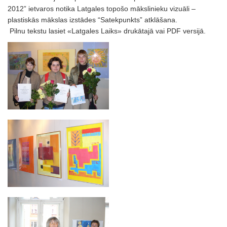
2012” ietvaros notika Latgales topošo mākslinieku vizuāli –
plastiskās mākslas izstādes “Satekpunkts” atklāšana.
Pilnu tekstu lasiet «Latgales Laiks» drukātajā vai PDF versijā.