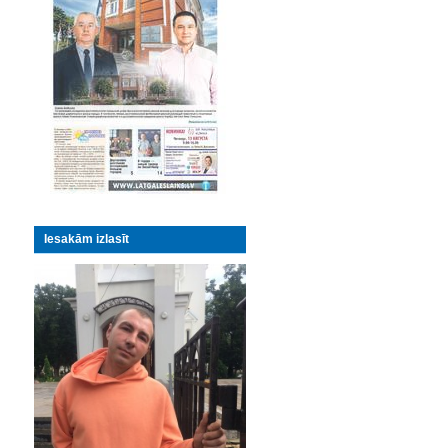
Iesakām izlasīt