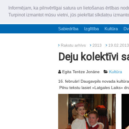
Informējam, ka pilnvērtīgai satura un lietošanas ērtības nod
Turpinot izmantot mūsu vietni, jūs piekrītat sīkdatņu izmant
Sabiedrība
Izglītība
Kultūra
Dv
Rakstu arhīvs
2013
19.02.2013
Deju kolektīvi 
Egita Terēze Jonāne
Kultūra
16. februārī Daugavpils novada kultūra
Pilnu tekstu lasiet «Latgales Laiks» dr