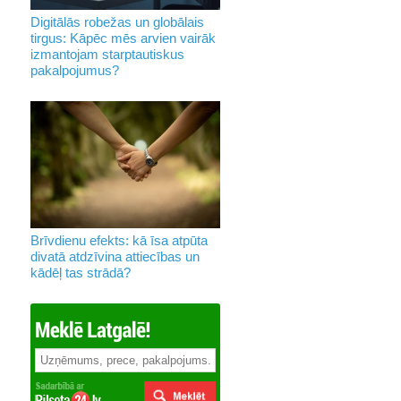
Digitālās robežas un globālais
tirgus: Kāpēc mēs arvien vairāk
izmantojam starptautiskus
pakalpojumus?
Brīvdienu efekts: kā īsa atpūta
divatā atdzīvina attiecības un
kādēļ tas strādā?