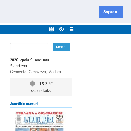
iešu un krievu valodās visā Dienvidlatgalē un Sēlijā,
daugavas novadu un apkārtējos novadus un pilsētas.
Sapratu
nājumi
Arhīvs
Kontakti
2026. gada 9. augusts
Svētdiena
Genovefa, Genoveva, Madara
+15.2
°C
skaidrs laiks
Jaunākie numuri