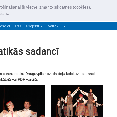
„Latgales Laiks” iznāk latv
rošināšanai šī vietne izmanto sīkdatnes (cookies).
„Latgales Laiks” latviešu valodā aptver Daugavpils valstspilsētu, Augš
ošanai.
e-abonēšana
Abonēšana
Reklāma
Sludi
ēselei
RU
Projekti
Vairāk...
satikās sadancī
s centrā notika Daugavpils novada deju kolektīvu sadancis.
ukātajā vai PDF versijā.