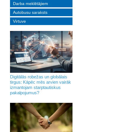
Darba meklētājiem
Autobusu saraksts
Virtuve
Digitālās robežas un globālais
tirgus: Kāpēc mēs arvien vairāk
izmantojam starptautiskus
pakalpojumus?