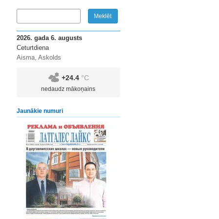
2026. gada 6. augusts
Ceturtdiena
Aisma, Askolds
+24.4
°C
nedaudz mākoņains
Jaunākie numuri