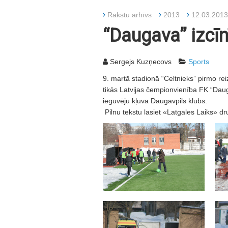
Rakstu arhīvs
2013
12.03.2013
“Daugava” izcīn
Sergejs Kuzņecovs
Sports
9. martā stadionā “Celtnieks” pirmo rei
tikās Latvijas čempionvienība FK “Da
ieguvēju kļuva Daugavpils klubs.
Pilnu tekstu lasiet «Latgales Laiks» dr