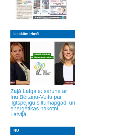
Iesakām izlasīt
Zaļā Latgale: saruna ar
Inu Bērziņu-Veitu par
ilgtspējīgu siltumapgādi un
enerģētikas nākotni
Latvijā
RU