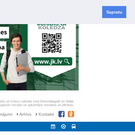
Sapratu
iešu un krievu valodās visā Dienvidlatgalē un Sēlijā,
daugavas novadu un apkārtējos novadus un pilsētas.
nājumi
Arhīvs
Kontakti