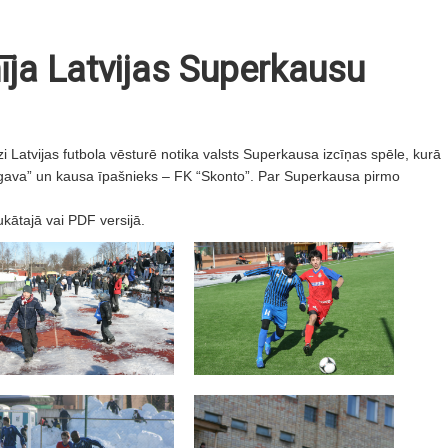
īja Latvijas Superkausu
zi Latvijas futbola vēsturē notika valsts Superkausa izcīņas spēle, kurā
ugava” un kausa īpašnieks – FK “Skonto”. Par Superkausa pirmo
ukātajā vai PDF versijā.