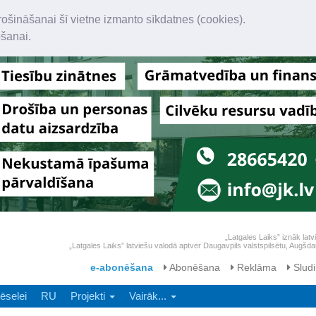
rošināšanai šī vietne izmanto sīkdatnes (cookies).
ošanai.
„Latgales Laiks” iznāk latv
„Latgales Laiks” latviešu valodā aptver Daugavpils valstspilsētu, Augš
e-abonēšana
Abonēšana
Reklāma
Sludi
ēselei
RU
Projekti
Vairāk...