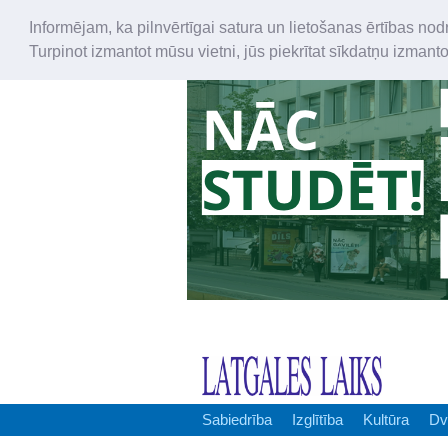
Informējam, ka pilnvērtīgai satura un lietošanas ērtības nod
Turpinot izmantot mūsu vietni, jūs piekrītat sīkdatņu izmant
Sabiedrība
Izglītība
Kultūra
Dv